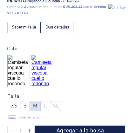
0% Interés
Pagando a
3 cuotas
.
ver bancos.
Compra a
4
cuotas mensuales de
$ 25.404,44
con tu
Crédito
Ver cuotas...
Saber mi talla
Guía de tallas
Color:
Talla
XS
S
M
L
XL
Guía de tallas
Agregar a la bolsa
－
＋