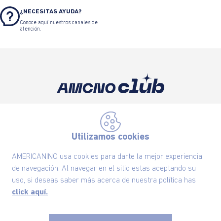
¿NECESITAS AYUDA?
Conoce aquí nuestros canales de
atención.
Suscríbete ahora nuestro Newsletter y recibe
las ofertas exclusivas y lo último en moda
Utilizamos cookies
SUSCRÍBETE AHORA
AMERICANINO usa cookies para darte la mejor experiencia
de navegación. Al navegar en el sitio estas aceptando su
Nuestra Marca
uso, si deseas saber más acerca de nuestra política has
click aquí.
Ayudas