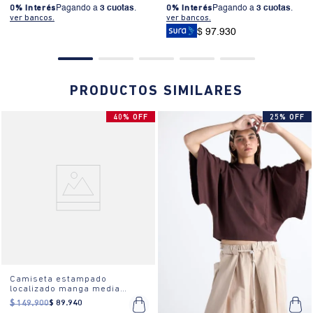
0% Interés
Pagando a
3 cuotas
.
0% Interés
Pagando a
3 cuotas
.
ver bancos.
ver bancos.
$ 97.930
PRODUCTOS SIMILARES
40% OFF
25% OFF
Camiseta estampado
localizado manga media
cuello redondo para mujer
$
149
.
900
$
89
.
940