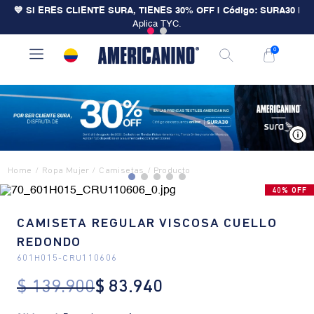
💙 SI ERES CLIENTE SURA, TIENES 30% OFF | Código: SURA30
|
Aplica TYC.
0
V
Ropa Mujer
Camisetas
40% OFF
CAMISETA REGULAR VISCOSA CUELLO
REDONDO
601H015
-
CRU110606
$
139
.
900
$
83
.
940