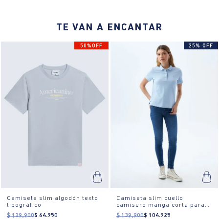
¿Cómo es el fit?:
Composición: 94% viscosa, 6% elastano. Cuello
TE VAN A ENCANTAR
redondo, largo medio. Ajuste regular. Tipo de fondo sólido. No se
recomienda el uso de blanqueador ni limpieza en seco.
50%OFF
25% OFF
¿Cómo se usa?:
El ajuste regular de esta camiseta es ideal para el
uso diario, ya sea para una salida casual, un día de trabajo relajado
o un paseo de fin de semana.
Camiseta slim algodón texto
Camiseta slim cuello
tipográfico
camisero manga corta para
mujer
$
129
.
900
$
64
.
950
$
139
.
900
$
104
.
925