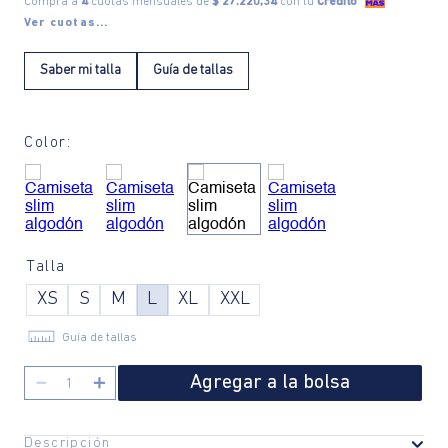
Compra a
4
cuotas mensuales de
$ 27.220,34
con tu
Crédito
Ver cuotas...
Saber mi talla
Guía de tallas
Color:
Talla
XS
S
M
L
XL
XXL
Guía de tallas
Agregar a la bolsa
－
＋
Descripción