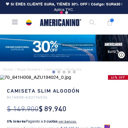
💙 SI ERES CLIENTE SURA, TIENES 30% OFF | Código: SURA30
|
Aplica TYC.
0
V
Ropa Hombre
Camisetas
40% OFF
CAMISETA SLIM ALGODÓN
841H008
-
AZU194024
$
149
.
900
$
89
.
940
0% Interés
Pagando a
3 cuotas
.
ver bancos.