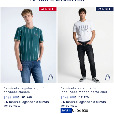
40% OFF
25% OFF
Camiseta regular algodón
Camiseta estampado
bordado clásico
localizado manga corta cuello
redondo para hombre
$
169
.
900
$
101
.
940
$
149
.
900
$
112
.
425
0% Interés
Pagando a
3 cuotas
.
0% Interés
Pagando a
3 cuotas
.
ver bancos.
ver bancos.
$ 104.930