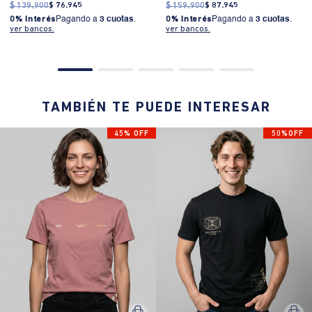
$
139
.
900
$
76
.
945
$
159
.
900
$
87
.
945
0% Interés
Pagando a
3 cuotas
.
0% Interés
Pagando a
3 cuotas
.
ver bancos.
ver bancos.
TAMBIÉN TE PUEDE INTERESAR
45% OFF
50%OFF