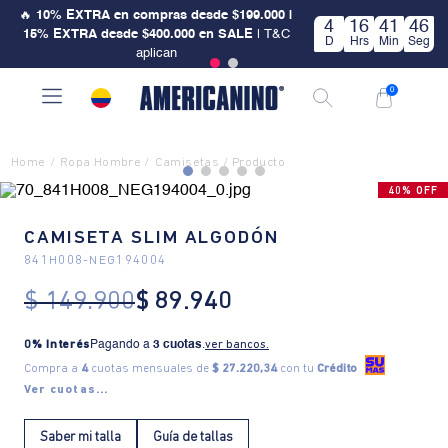
🔥
10% EXTRA en compras desde $199.000 |
4
16
41
45
15% EXTRA desde $400.000 en SALE
| T&C
D
Hrs
Min
Seg
aplican
0
Ropa Hombre
Camisetas
40% OFF
CAMISETA SLIM ALGODÓN
841H008
-
NEG194004
$
149
.
900
$
89
.
940
0% Interés
Pagando a
3 cuotas
.
ver bancos.
Compra a
4
cuotas mensuales de
$ 27.220,34
con tu
Crédito
Ver cuotas...
Saber mi talla
Guía de tallas