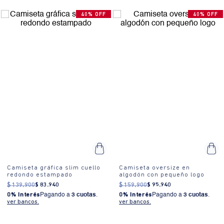
40% OFF
40% OFF
Camiseta gráfica slim cuello
Camiseta oversize en
redondo estampado
algodón con pequeño logo
$
139
.
900
$
83
.
940
$
159
.
900
$
95
.
940
0% Interés
Pagando a
3 cuotas
.
0% Interés
Pagando a
3 cuotas
.
ver bancos.
ver bancos.