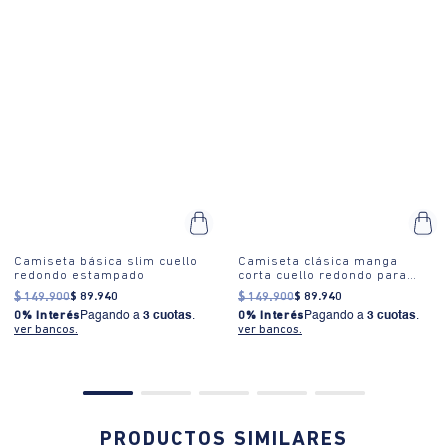
Camiseta básica slim cuello
Camiseta clásica manga
redondo estampado
corta cuello redondo para
hombre
$
149
.
900
$
89
.
940
$
149
.
900
$
89
.
940
0% Interés
Pagando a
3 cuotas
.
0% Interés
Pagando a
3 cuotas
.
ver bancos.
ver bancos.
PRODUCTOS SIMILARES