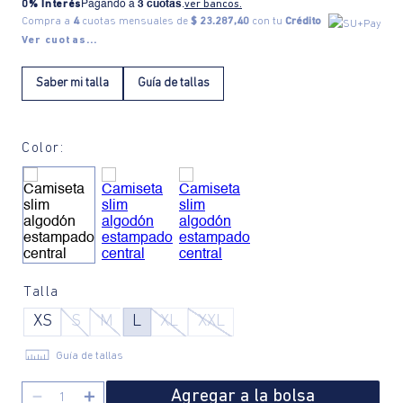
0% Interés
Pagando a
3 cuotas
.
ver bancos.
Compra a
4
cuotas mensuales de
$ 23.287,40
con tu
Crédito
Ver cuotas...
Saber mi talla
Guía de tallas
Color:
Talla
XS
S
M
L
XL
XXL
Guía de tallas
Agregar a la bolsa
－
＋