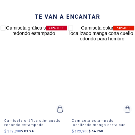
amigos o un día relajado en casa. Combínala con jeans o pantalones
cortos para un estilo desenfadado.
TE VAN A ENCANTAR
40% OFF
50%OFF
Camiseta gráfica slim cuello
Camiseta estampado
redondo estampado
localizado manga corta cuello
redondo para hombre
$
139
.
900
$
83
.
940
$
129
.
900
$
64
.
950