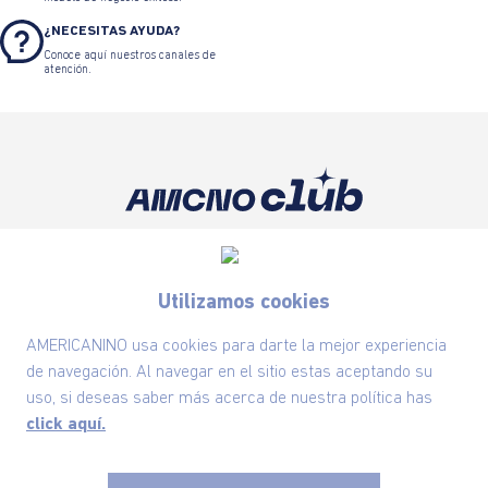
¿NECESITAS AYUDA?
Conoce aquí nuestros canales de
atención.
Suscríbete ahora nuestro Newsletter y recibe
las ofertas exclusivas y lo último en moda
Utilizamos cookies
SUSCRÍBETE AHORA
AMERICANINO usa cookies para darte la mejor experiencia
de navegación. Al navegar en el sitio estas aceptando su
uso, si deseas saber más acerca de nuestra política has
Nuestra Marca
click aquí.
Ayudas