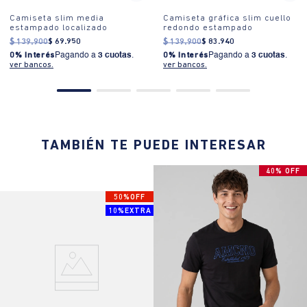
Camiseta slim media
Camiseta gráfica slim cuello
estampado localizado
redondo estampado
$
139
.
900
$
69
.
950
$
139
.
900
$
83
.
940
0% Interés
Pagando a
3 cuotas
.
0% Interés
Pagando a
3 cuotas
.
ver bancos.
ver bancos.
TAMBIÉN TE PUEDE INTERESAR
40% OFF
50%OFF
10%EXTRA