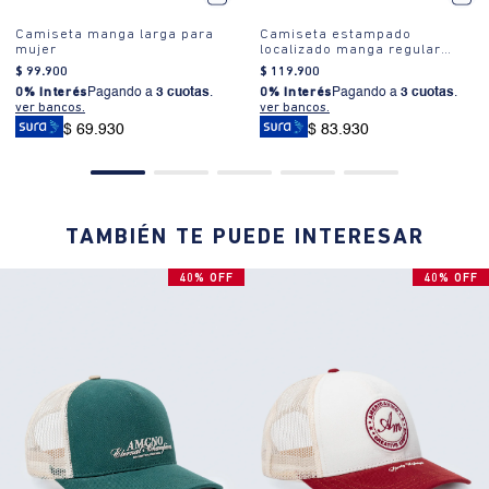
Camiseta manga larga para
Camiseta estampado
mujer
localizado manga regular
cuello redondo para mujer
$
99
.
900
$
119
.
900
0% Interés
Pagando a
3 cuotas
.
0% Interés
Pagando a
3 cuotas
.
ver bancos.
ver bancos.
$ 69.930
$ 83.930
TAMBIÉN TE PUEDE INTERESAR
40% OFF
40% OFF