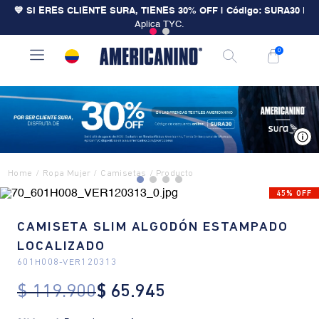
💙 SI ERES CLIENTE SURA, TIENES 30% OFF | Código: SURA30
|
Aplica TYC.
0
V
Ropa Mujer
Camisetas
45% OFF
CAMISETA SLIM ALGODÓN ESTAMPADO
LOCALIZADO
601H008
-
VER120313
$
119
.
900
$
65
.
945