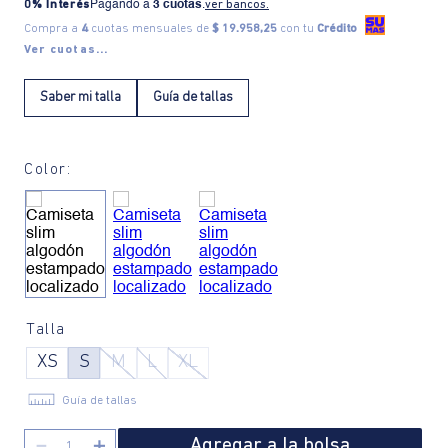
0% Interés
Pagando a
3 cuotas
.
ver bancos.
Compra a
4
cuotas mensuales de
$ 19.958,25
con tu
Crédito
Ver cuotas...
Saber mi talla
Guía de tallas
Color:
Talla
XS
S
M
L
XL
Guía de tallas
Agregar a la bolsa
－
＋