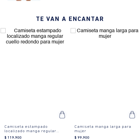
¿Cómo es el fit?:
Hecha de 100% algodón, esta camiseta cuenta con
un estampado localizado, cuello redondo y un ajuste slim. Su
TE VAN A ENCANTAR
diseño sólido la convierte en una pieza esencial en cualquier
armario.
¿Cómo se usa?:
El ajuste slim de esta camiseta es ideal para
resaltar la figura y es perfecta para ocasiones casuales, como
salidas con amigos o un día relajado en casa.
Camiseta estampado
Camiseta manga larga para
localizado manga regular
mujer
cuello redondo para mujer
$
119
.
900
$
99
.
900