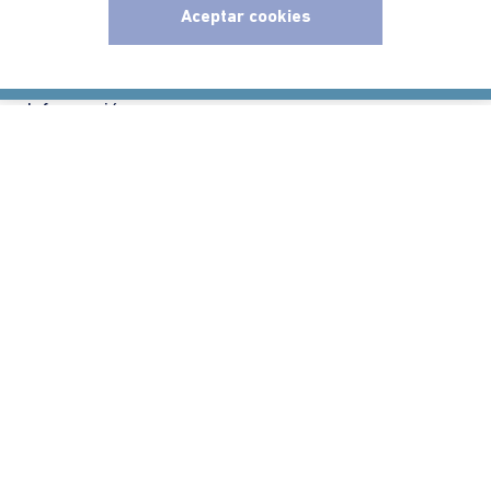
Aceptar cookies
Políticas
x
Información
Localizador de tiendas
Comodin S.A.S | NIT: 800.069.933-6
©2025 Americanino, todos los derechos reservados