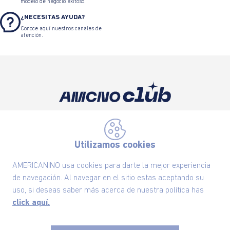
modelo de negocio exitoso.
¿NECESITAS AYUDA?
Conoce aquí nuestros canales de
atención.
Suscríbete ahora nuestro Newsletter y recibe
las ofertas exclusivas y lo último en moda
Utilizamos cookies
SUSCRÍBETE AHORA
AMERICANINO usa cookies para darte la mejor experiencia
de navegación. Al navegar en el sitio estas aceptando su
uso, si deseas saber más acerca de nuestra política has
Nuestra Marca
click aquí.
Ayudas