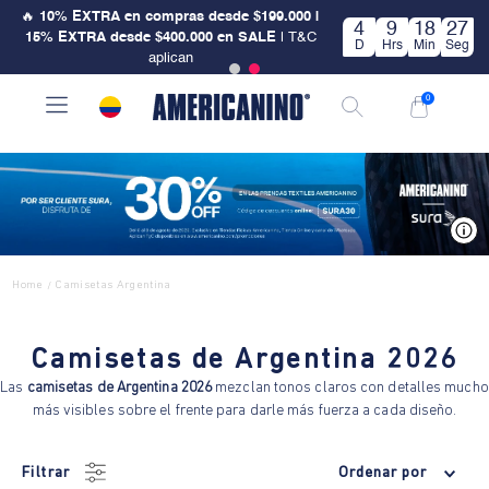
🔥
10% EXTRA en compras desde $199.000 |
4
9
18
27
15% EXTRA desde $400.000 en SALE
| T&C
D
Hrs
Min
Seg
aplican
0
V
Home
Camisetas Argentina
/
Camisetas de Argentina 2026
Las
camisetas de Argentina 2026
mezclan tonos claros con detalles mucho
más visibles sobre el frente para darle más fuerza a cada diseño.
Filtrar
Ordenar por