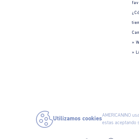
fav
¿C
tie
Can
» 
» L
AMERICANINO usa c
Utilizamos cookies
estas aceptando s