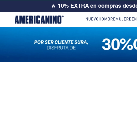
🔥
10% EXTRA en compras desde
NUEVO
HOMBRE
MUJER
DEN