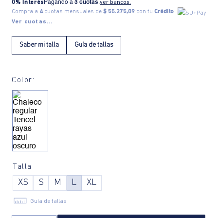
0% Interés
Pagando a
3 cuotas
.
ver bancos.
Compra a
4
cuotas mensuales de
$ 55.275,09
con tu
Crédito
Ver cuotas...
Saber mi talla
Guía de tallas
Color:
Talla
XS
S
M
L
XL
Guía de tallas