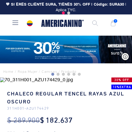
💙 SI ERES CLIENTE SURA, TIENES 30% OFF | Código: SURA30
|
Aplica TYC.
0
V
Ropa Mujer
Camisas
30% OFF
10%EXTRA
CHALECO REGULAR TENCEL RAYAS AZUL
OSCURO
311H001
-
AZU174429
$
289
.
900
$
182
.
637