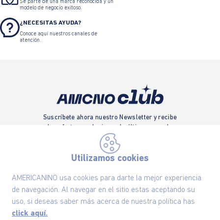
Sé parte de una marca reconocida y un
modelo de negocio exitoso.
¿NECESITAS AYUDA?
Conoce aquí nuestros canales de
atención.
Suscríbete ahora nuestro Newsletter y recibe
las ofertas exclusivas y lo último en moda
SUSCRÍBETE AHORA
Utilizamos cookies
AMERICANINO usa cookies para darte la mejor experiencia
de navegación. Al navegar en el sitio estas aceptando su
Nuestra Marca
uso, si deseas saber más acerca de nuestra política has
click aquí.