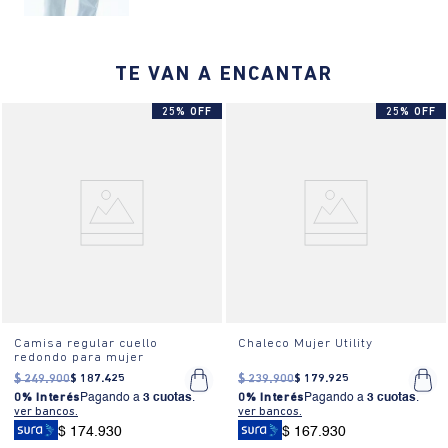
¿Cómo se siente?:
La prenda se siente ligera y suave al tacto,
gracias a su composición de Tencel, ofreciendo una comodidad
excepcional durante todo el día.
TE VAN A ENCANTAR
¿Cómo es el fit?:
Ajuste regular, diseño de rayas, dos bolsillos
25% OFF
25% OFF
frontales grandes, cierre de cremallera, material ligero similar al
denim.
¿Cómo se usa?:
Ideal para ocasiones casuales, este chaleco se
adapta perfectamente a un estilo relajado y moderno. Es una opción
versátil para el día a día.
Camisa regular cuello
Chaleco Mujer Utility
redondo para mujer
$
249
.
900
$
187
.
425
$
239
.
900
$
179
.
925
0% Interés
Pagando a
3 cuotas
.
0% Interés
Pagando a
3 cuotas
.
ver bancos.
ver bancos.
$ 174.930
$ 167.930