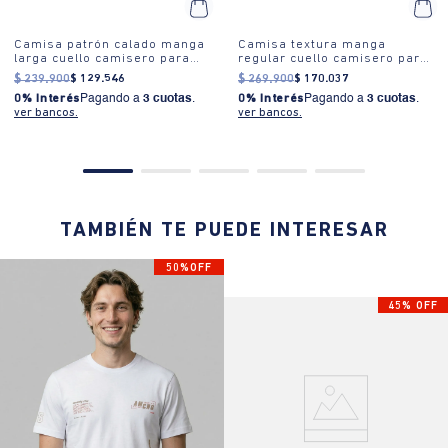
Camisa patrón calado manga
Camisa textura manga
larga cuello camisero para
regular cuello camisero para
mujer
mujer
$
239
.
900
$
129
.
546
$
269
.
900
$
170
.
037
0% Interés
Pagando a
3 cuotas
.
0% Interés
Pagando a
3 cuotas
.
ver bancos.
ver bancos.
TAMBIÉN TE PUEDE INTERESAR
50%OFF
45% OFF