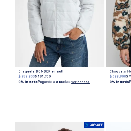
ujer
Chaqueta BOMBER en null
$
259
.
900
$
181
.
930
$
399
.
900
$
0% Interés
Pagando a
3 cuotas
.
ver bancos.
0% Interés