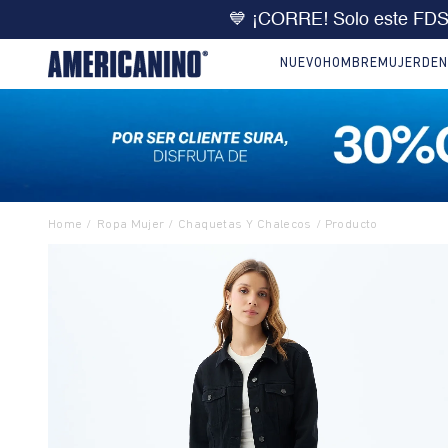
🔥
DOBLE DCTO
10% extra 
NUEVO
HOMBRE
MUJER
DEN
Ropa Mujer
Chaquetas Y Chalecos