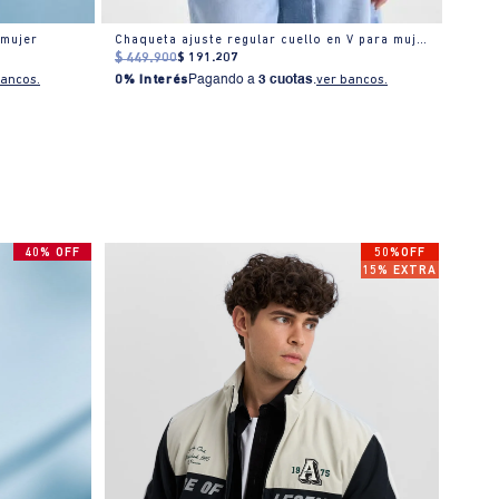
 mujer
Chaqueta ajuste regular cuello en V para mujer
$
449
.
900
$
191
.
207
$
329
bancos.
0% Interés
Pagando a
3 cuotas
.
ver bancos.
0% I
40% OFF
50%OFF
15% EXTRA