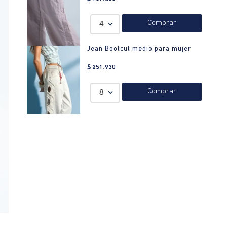
Composición:
Prenda: 99% Algodon 1% Elastano
Comprar
Color:
Negro
4
Lavado:
PLANCHADO: No planchar. OTROS: Lavar
Jean Bootcut medio para mujer
separadamente. BLANQUEADO: No usar blanqueador.
SECADO: Secado en tendedero a la sombra. CUIDADO TEXTIL
$
251
.
930
PROFESIONAL: No limpieza en seco. LAVADO: Temperatura
máxima de lavado 40 ºC. Proceso normal. SECADO: No secar
en máquina. OTROS: Lavar por el revés. OTROS: No remojar.
Comprar
8
OTROS: Lavar con colores similares.