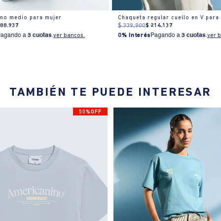
no medio para mujer
Chaqueta regular cuello en V para
188
.
937
$
339
.
900
$
214
.
137
Pagando a
3 cuotas
.
ver bancos.
0% Interés
Pagando a
3 cuotas
.
ver 
TAMBIÉN TE PUEDE INTERESAR
50%OFF