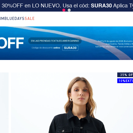
desde $199.000 ó 15% extra desde $400.000 en SALE.
IM
BLUEDAYS
SALE
35% OF
10%EXT