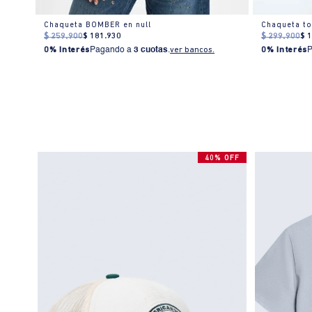
Chaleco Mujer Regular Fit Sin Mangas Algodón Beige
Chaqueta BOMBER en null
Chaqueta to
$
259
.
900
$
181
.
930
$
299
.
900
$
0% Interés
Pagando a
3 cuotas
.
ver bancos.
0% Interés
40% OFF