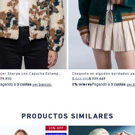
Chaqueta Mujer Sherpa con Capucha Estampado Camuflado
Chaqueta en algodón bordados pa
279
.
930
$
449
.
900
$
229
.
449
Pagando a
3 cuotas
.
ver bancos.
0% Interés
Pagando a
3 cuotas
.
ver 
PRODUCTOS SIMILARES
30% OFF