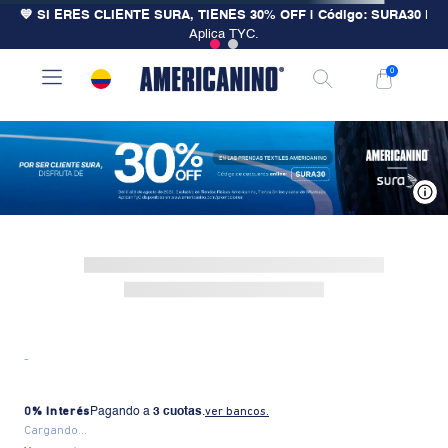
💙 SI ERES CLIENTE SURA, TIENES 30% OFF | Código: SURA30
|
Aplica TYC.
0
V
-
0% Interés
Pagando a
3 cuotas
.
ver bancos.
Cargando...