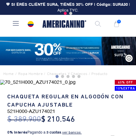
💙 SI ERES CLIENTE SURA, TIENES 30% OFF | Código: SURA30
|
Aplica TYC.
0
V
Ropa Hombre
Chaquetas Y Chalecos
40% OFF
10%EXTRA
CHAQUETA REGULAR EN ALGODÓN CON
CAPUCHA AJUSTABLE
521H000
-
AZU174021
$
389
.
900
$
210
.
546
0% Interés
Pagando a
3 cuotas
.
ver bancos.