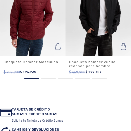
Chaqueta Bomber Masculina
Chaqueta Bomber Masculina
$
259
.
900
$
194
.
925
$
259
.
900
$
194
.
925
0% Interés
Pagando a
3 cuotas
.
0% Interés
Pagando a
3 cuotas
.
ver bancos.
ver bancos.
$ 181.930
$ 181.930
TAMBIÉN TE PUEDE INTERESAR
25% OFF
50%OFF
15% EXTRA