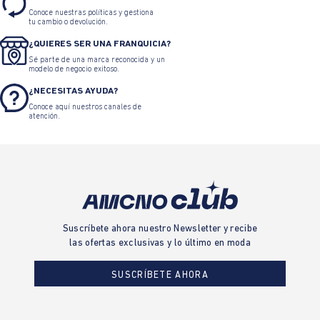
Chaqueta Bomber Masculina
Chaqueta bomber cuello
redondo para hombre
$ 259.900
$ 194.925
$ 469.900
$ 199.707
TARJETA DE CRÉDITO
SUMAS Y CRÉDITO SUMAS
Solicita tu Tarjeta de Crédito Sumas
CAMBIOS Y DEVOLUCIONES
Conoce nuestras políticas y gestiona
tu cambio o devolución.
¿QUIERES SER UNA FRANQUICIA?
Sé parte de una marca reconocida y un