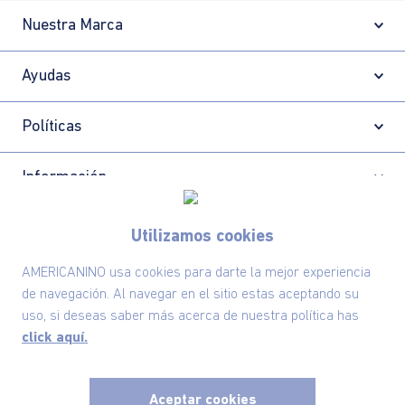
modelo de negocio exitoso.
¿NECESITAS AYUDA?
Conoce aquí nuestros canales de
atención.
Suscríbete ahora nuestro Newsletter y recibe
las ofertas exclusivas y lo último en moda
Utilizamos cookies
SUSCRÍBETE AHORA
AMERICANINO usa cookies para darte la mejor experiencia
de navegación. Al navegar en el sitio estas aceptando su
uso, si deseas saber más acerca de nuestra política has
click aquí.
Nuestra Marca
Ayudas
Aceptar cookies