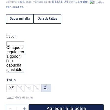
Compra a
4
cuotas mensuales de
$ 63.721,75
con tu
Crédito
Ver cuotas...
Saber mi talla
Guía de tallas
Color:
Talla
XS
S
M
L
XL
Guía de tallas
Agregar a la bolsa
－
＋