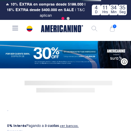
🔥
10% EXTRA en compras desde $199.000 |
4
11
34
34
15% EXTRA desde $400.000 en SALE
| T&C
D
Hrs
Min
Seg
aplican
0
V
-
0% Interés
Pagando a
3 cuotas
.
ver bancos.