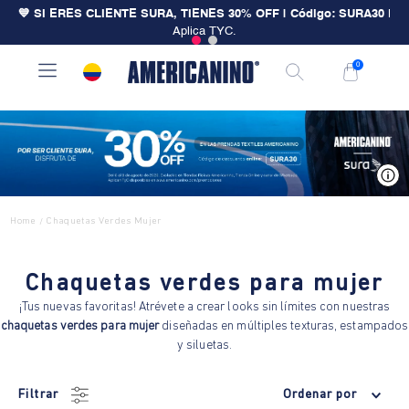
💙 SI ERES CLIENTE SURA, TIENES 30% OFF | Código: SURA30
|
Aplica TYC.
0
V
Home
Chaquetas Verdes Mujer
/
Chaquetas verdes para mujer
¡Tus nuevas favoritas! Atrévete a crear looks sin límites con nuestras
chaquetas verdes para mujer
diseñadas en múltiples texturas, estampados
y siluetas.
Filtrar
Ordenar por