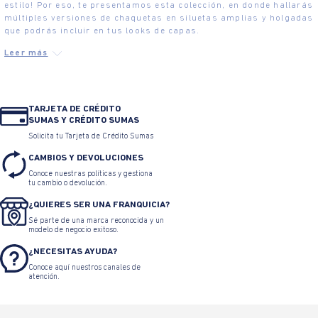
estilo! Por eso, te presentamos esta colección, en donde hallarás
múltiples versiones de chaquetas en siluetas amplias y holgadas
que podrás incluir en tus looks de capas.
TARJETA DE CRÉDITO
SUMAS Y CRÉDITO SUMAS
Solicita tu Tarjeta de Crédito Sumas
CAMBIOS Y DEVOLUCIONES
Conoce nuestras políticas y gestiona
tu cambio o devolución.
¿QUIERES SER UNA FRANQUICIA?
Sé parte de una marca reconocida y un
modelo de negocio exitoso.
¿NECESITAS AYUDA?
Conoce aquí nuestros canales de
atención.