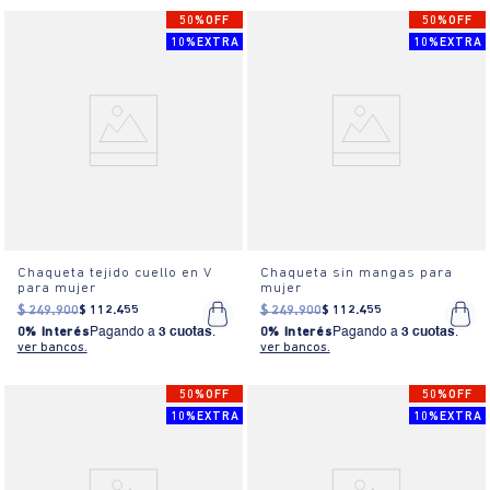
50%OFF
50%OFF
10%EXTRA
10%EXTRA
Chaqueta tejido cuello en V
Chaqueta sin mangas para
para mujer
mujer
$
249
.
900
$
112
.
455
$
249
.
900
$
112
.
455
0% Interés
Pagando a
3 cuotas
.
0% Interés
Pagando a
3 cuotas
.
ver bancos.
ver bancos.
50%OFF
50%OFF
10%EXTRA
10%EXTRA