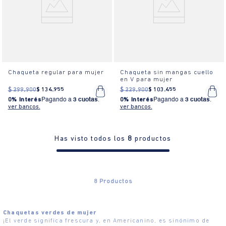
Chaqueta regular para mujer
Chaqueta sin mangas cuello
en V para mujer
$
299
.
900
$
134
.
955
$
229
.
900
$
103
.
455
0% Interés
Pagando a
3 cuotas
.
0% Interés
Pagando a
3 cuotas
.
ver bancos.
ver bancos.
Has visto todos los
8
productos
8
Productos
Chaquetas verdes de mujer
¡El verde significa frescura y, en Americanino, es sinónimo de