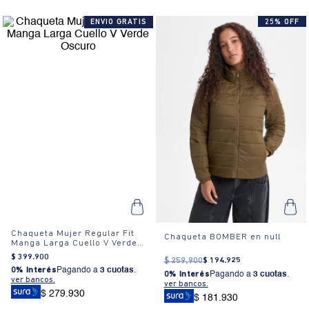
ENVIO GRATIS
25% OFF
Chaqueta Mujer Regular Fit
Chaqueta BOMBER en null
Manga Larga Cuello V Verde
Oscuro
$
399
.
900
$
259
.
900
$
194
.
925
0% Interés
Pagando a
3 cuotas
.
0% Interés
Pagando a
3 cuotas
.
ver bancos.
ver bancos.
$ 279.930
$ 181.930