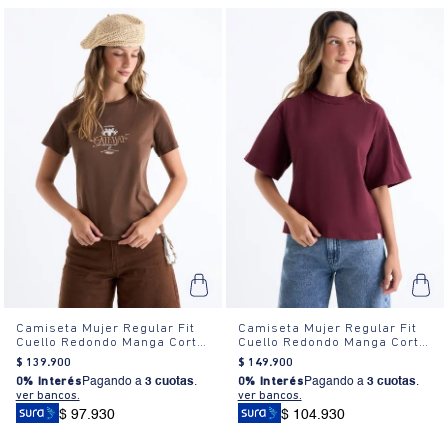
Camiseta Mujer Regular Fit
Camiseta Mujer Regular Fit
Cuello Redondo Manga Corta
Cuello Redondo Manga Corta
Estampada Blanca
Estampada Blanca
$
139
.
900
$
149
.
900
0% Interés
Pagando a
3 cuotas
.
0% Interés
Pagando a
3 cuotas
.
ver bancos.
ver bancos.
$ 97.930
$ 104.930