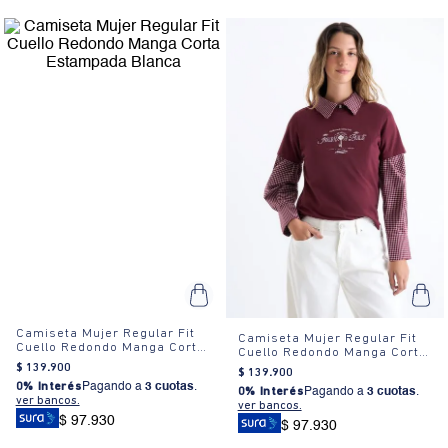
Camiseta Mujer Regular Fit
Camiseta Mujer Regular Fit
Cuello Redondo Manga Corta
Cuello Redondo Manga Corta
Estampada Blanca
Estampada Blanca
$
139
.
900
$
139
.
900
0% Interés
Pagando a
3 cuotas
.
0% Interés
Pagando a
3 cuotas
.
ver bancos.
ver bancos.
$ 97.930
$ 97.930