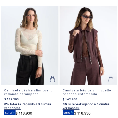
Camiseta básica slim cuello
Camiseta básica slim cuello
redondo estampada
redondo estampada
$
169
.
900
$
169
.
900
0% Interés
Pagando a
3 cuotas
.
0% Interés
Pagando a
3 cuotas
.
ver bancos.
ver bancos.
$ 118.930
$ 118.930