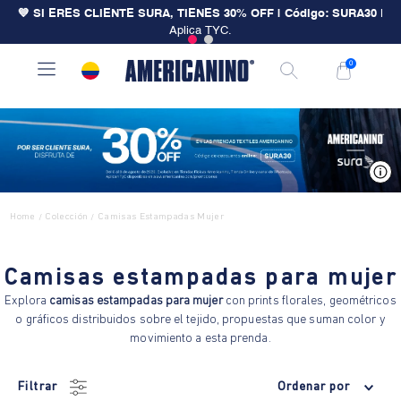
💙 SI ERES CLIENTE SURA, TIENES 30% OFF | Código: SURA30
|
Aplica TYC.
0
V
Home
Colección
Camisas Estampadas Mujer
/
/
Camisas estampadas para mujer
Explora
camisas estampadas para mujer
con prints florales, geométricos
o gráficos distribuidos sobre el tejido, propuestas que suman color y
movimiento a esta prenda.
Filtrar
Ordenar por