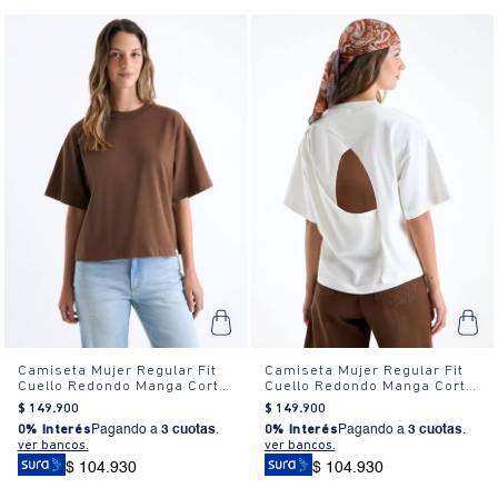
Camiseta Mujer Regular Fit
Camiseta Mujer Regular Fit
Cuello Redondo Manga Corta
Cuello Redondo Manga Corta
Estampada Blanca
Estampada Blanca
$
149
.
900
$
149
.
900
0% Interés
Pagando a
3 cuotas
.
0% Interés
Pagando a
3 cuotas
.
ver bancos.
ver bancos.
$ 104.930
$ 104.930