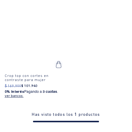
Crop top con cortes en
contraste para mujer
$
169
.
900
$
101
.
940
0% Interés
Pagando a
3 cuotas
.
ver bancos.
Has visto todos los
1
productos