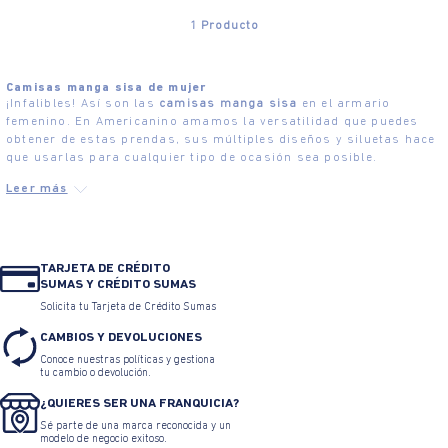
1
Producto
Camisas manga sisa de mujer
¡Infalibles! Así son las
camisas manga sisa
en el armario
femenino. En Americanino amamos la versatilidad que puedes
obtener de estas prendas, sus múltiples diseños y siluetas hace
que usarlas para cualquier tipo de ocasión sea posible.
TARJETA DE CRÉDITO
SUMAS Y CRÉDITO SUMAS
Solicita tu Tarjeta de Crédito Sumas
CAMBIOS Y DEVOLUCIONES
Conoce nuestras políticas y gestiona
tu cambio o devolución.
¿QUIERES SER UNA FRANQUICIA?
Sé parte de una marca reconocida y un
modelo de negocio exitoso.