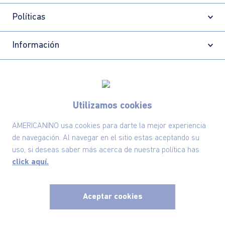
Políticas
Información
Localizador de tiendas
Utilizamos cookies
AMERICANINO usa cookies para darte la mejor experiencia
de navegación. Al navegar en el sitio estas aceptando su
uso, si deseas saber más acerca de nuestra política has
click aquí.
Aceptar cookies
Comodin S.A.S | NIT: 800.069.933-6
©2025 Americanino, todos los derechos reservados
x