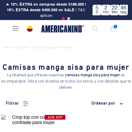
🔥
10% EXTRA en compras desde $199.000 |
5
2
22
46
15% EXTRA desde $400.000 en SALE
| T&C
D
Hrs
Min
Seg
aplican
0
Home
Colección
Camisas Manga Sisa Mujer
/
/
Camisas manga sisa para mujer
La libertad que ofrecen nuestras
camisas manga sisa para mujer
es
incomparable. Vibra con diseños en todos los tonos y con detalles que te
definen.
Filtrar
Ordenar por
40% OFF