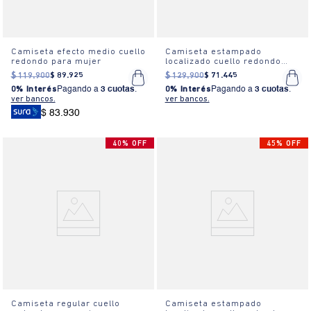
Camiseta efecto medio cuello
Camiseta estampado
redondo para mujer
localizado cuello redondo
para mujer
$
119
.
900
$
89
.
925
$
129
.
900
$
71
.
445
0% Interés
Pagando a
3 cuotas
.
0% Interés
Pagando a
3 cuotas
.
ver bancos.
ver bancos.
$ 83.930
40% OFF
45% OFF
Camiseta regular cuello
Camiseta estampado