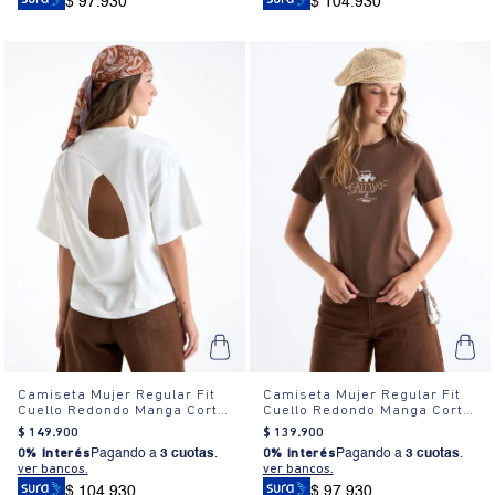
$ 97.930
$ 104.930
Camiseta Mujer Regular Fit
Camiseta Mujer Regular Fit
Cuello Redondo Manga Corta
Cuello Redondo Manga Corta
Estampada Blanca
Estampada Blanca
$
149
.
900
$
139
.
900
0% Interés
Pagando a
3 cuotas
.
0% Interés
Pagando a
3 cuotas
.
ver bancos.
ver bancos.
$ 104.930
$ 97.930