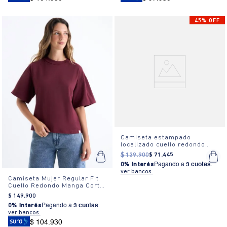
45% OFF
Camiseta estampado
localizado cuello redondo
para mujer
$
129
.
900
$
71
.
445
0% Interés
Pagando a
3 cuotas
.
ver bancos.
Camiseta Mujer Regular Fit
Cuello Redondo Manga Corta
Estampada Blanca
$
149
.
900
0% Interés
Pagando a
3 cuotas
.
ver bancos.
$ 104.930