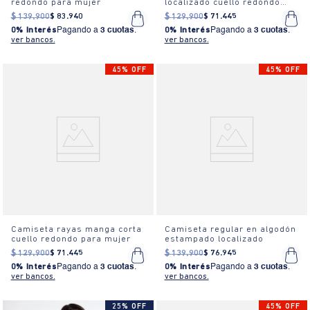
redondo para mujer
localizado cuello redondo
para mujer
$
139
.
900
$
83
.
940
$
129
.
900
$
71
.
445
0% Interés
Pagando a
3 cuotas
.
0% Interés
Pagando a
3 cuotas
.
ver bancos.
ver bancos.
45% OFF
45% OFF
Camiseta rayas manga corta
Camiseta regular en algodón
cuello redondo para mujer
estampado localizado
$
129
.
900
$
71
.
445
$
139
.
900
$
76
.
945
0% Interés
Pagando a
3 cuotas
.
0% Interés
Pagando a
3 cuotas
.
ver bancos.
ver bancos.
25% OFF
45% OFF