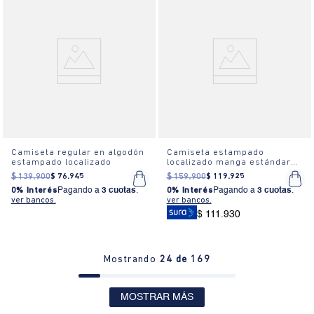
Camiseta regular en algodón
Camiseta estampado
estampado localizado
localizado manga estándar
cuello redondo para mujer
$
139
.
900
$
76
.
945
$
159
.
900
$
119
.
925
0% Interés
Pagando a
3 cuotas
.
0% Interés
Pagando a
3 cuotas
.
ver bancos.
ver bancos.
$ 111.930
Mostrando
24 de 169
MOSTRAR MÁS