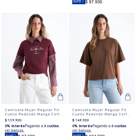
$ 97.930
Camiseta Mujer Regular Fit
Camiseta Mujer Regular Fit
Cuello Redondo Manga Corta
Cuello Redondo Manga Corta
Estampada Blanca
Estampada Blanca
$
139
.
900
$
149
.
900
0% Interés
Pagando a
3 cuotas
.
0% Interés
Pagando a
3 cuotas
.
ver bancos.
ver bancos.