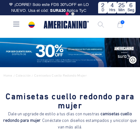
💙 ¡CORRE! Solo este FDS 30%OFF en LO
2
4
25
6
D
Hrs
Min
Seg
NUEVO. Usa el cód:
SURA30
Aplica TyC
0
V
Home
Colección
Camisetas Cuello Redondo Mujer
/
/
Camisetas cuello redondo para
mujer
Dale un upgrade de estilo a tus días con nuestras
camisetas cuello
redondo para mujer
. Conéctate con diseños estampados y unicolor que
van más allá.