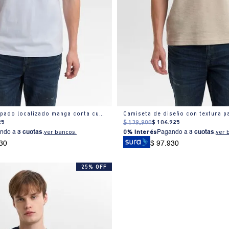
Camiseta estampado localizado manga corta cuello redondo para hombre
Camiseta de diseño con textura 
25
$
139
.
900
$
104
.
925
ndo a
3 cuotas
.
ver bancos.
0% Interés
Pagando a
3 cuotas
.
ver 
30
$ 97.930
25% OFF