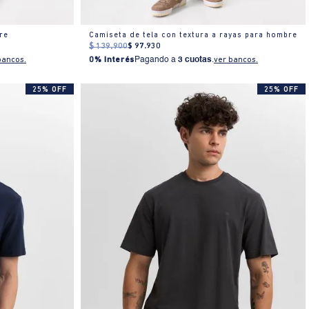
re
Camiseta de tela con textura a rayas para hombre
$
139
.
900
$
97
.
930
bancos.
0% Interés
Pagando a
3 cuotas
.
ver bancos.
25% OFF
25% OFF