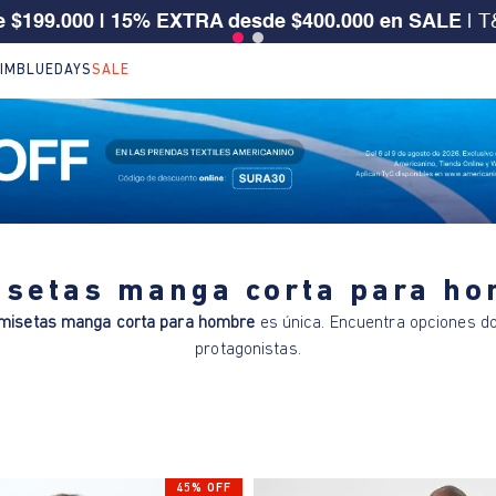
 $199.000 | 15% EXTRA desde $400.000 en SALE
| T
IM
BLUEDAYS
SALE
setas manga corta para h
misetas manga corta para hombre
es única. Encuentra opciones d
protagonistas.
45% OFF