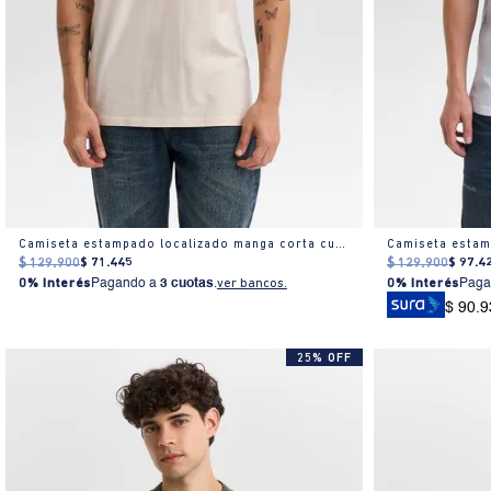
Camiseta estampado localizado manga corta cuello redondo para hombre
$
129
.
900
$
71
.
445
$
129
.
900
$
97
.
4
0% Interés
Pagando a
3 cuotas
.
ver bancos.
0% Interés
Paga
$ 90.9
25% OFF