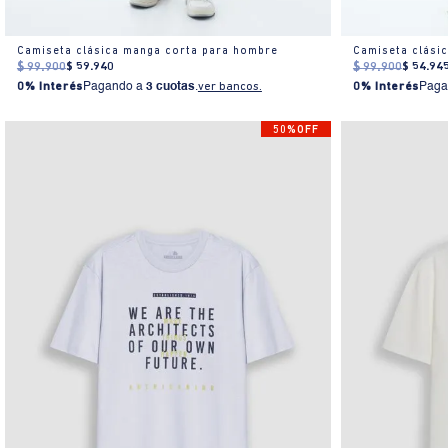
Camiseta clásica manga corta para hombre
Camiseta clási
$
99
.
900
$
59
.
940
$
99
.
900
$
54
.
94
0% Interés
Pagando a
3 cuotas
.
ver bancos.
0% Interés
Paga
50%OFF