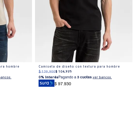
para hombre
Camiseta de diseño con textura para hombre
$
139
.
900
$
104
.
925
bancos.
0% Interés
Pagando a
3 cuotas
.
ver bancos.
$ 97.930