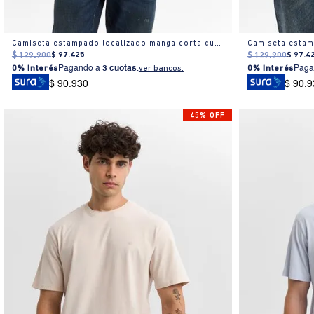
Camiseta estampado localizado manga corta cuello redondo para hombre
$
129
.
900
$
97
.
425
$
129
.
900
$
97
.
4
0% Interés
Pagando a
3 cuotas
.
ver bancos.
0% Interés
Paga
$ 90.930
$ 90.9
45% OFF