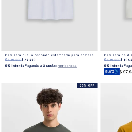
Camiseta cuello redondo estampada para hombre
Camiseta de di
$
139
.
900
$
69
.
950
$
139
.
900
$
104
.
0% Interés
Pagando a
3 cuotas
.
ver bancos.
0% Interés
Paga
$ 97.9
25% OFF