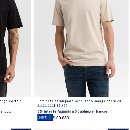
Camiseta estampado localizado manga corta cuello redondo para hombre
Camiseta estampado localizado manga corta cuello redondo para hombre
$
129
.
900
$
97
.
425
bancos.
0% Interés
Pagando a
3 cuotas
.
ver bancos.
$ 90.930