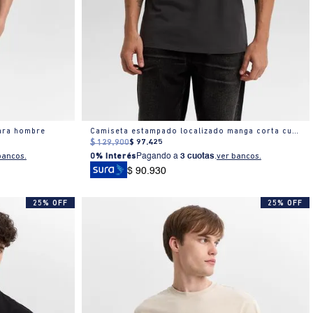
para hombre
Camiseta estampado localizado manga corta cuello redondo para hombre
$
129
.
900
$
97
.
425
bancos.
0% Interés
Pagando a
3 cuotas
.
ver bancos.
$ 90.930
25% OFF
25% OFF