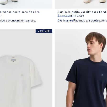
ca manga corta para hombre
Camiseta estilo varsity para homb
5
$
169
.
900
$
110
.
435
ndo a
3 cuotas
.
ver bancos.
0% Interés
Pagando a
3 cuotas
.
ver 
25% OFF