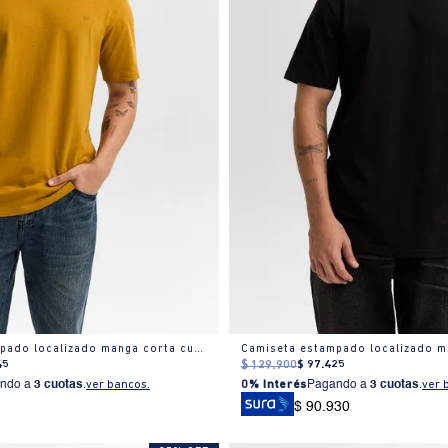
Camiseta estampado localizado manga corta cuello redondo para hombre
45
$
129
.
900
$
97
.
425
ndo a
3 cuotas
.
ver bancos.
0% Interés
Pagando a
3 cuotas
.
ver 
$ 90.930