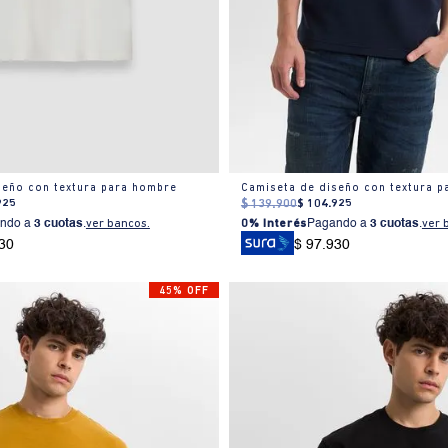
seño con textura para hombre
Camiseta de diseño con textura 
925
$
139
.
900
$
104
.
925
ndo a
3 cuotas
.
ver bancos.
0% Interés
Pagando a
3 cuotas
.
ver 
30
$ 97.930
45% OFF