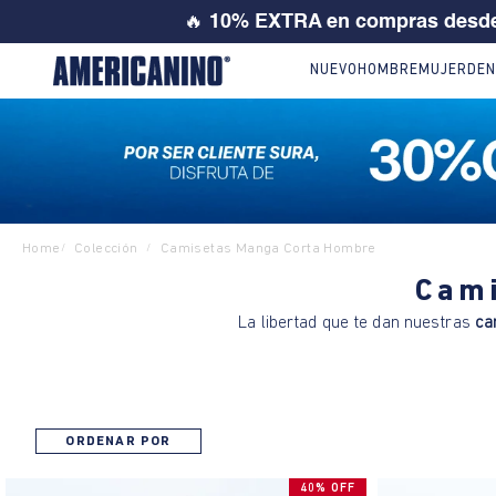
🔥
10% EXTRA en compras desde
NUEVO
HOMBRE
MUJER
DEN
Home
Colección
Camisetas Manga Corta Hombre
/
/
Cami
La libertad que te dan nuestras
ca
ORDENAR POR
40% OFF