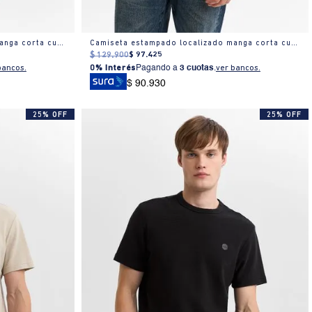
Camiseta estampado localizado manga corta cuello redondo para hombre
Camiseta estampado localizado manga corta cuello redondo para hombre
$
129
.
900
$
97
.
425
bancos.
0% Interés
Pagando a
3 cuotas
.
ver bancos.
$ 90.930
25% OFF
25% OFF