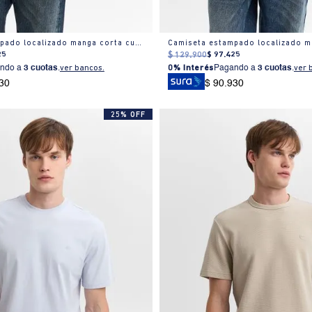
Camiseta estampado localizado manga corta cuello redondo para hombre
25
$
129
.
900
$
97
.
425
ndo a
3 cuotas
.
ver bancos.
0% Interés
Pagando a
3 cuotas
.
ver 
30
$ 90.930
25% OFF