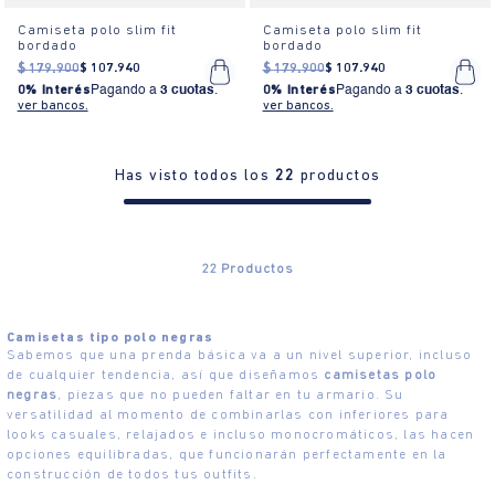
Camiseta polo slim fit
Camiseta polo slim fit
bordado
bordado
$
179
.
900
$
107
.
940
$
179
.
900
$
107
.
940
0% Interés
Pagando a
3 cuotas
.
0% Interés
Pagando a
3 cuotas
.
ver bancos.
ver bancos.
Has visto todos los
22
productos
22
Productos
Camisetas tipo polo negras
Sabemos que una prenda básica va a un nivel superior, incluso
de cualquier tendencia, así que diseñamos
camisetas polo
negras
, piezas que no pueden faltar en tu armario. Su
versatilidad al momento de combinarlas con inferiores para
looks casuales, relajados e incluso monocromáticos, las hacen
opciones equilibradas, que funcionarán perfectamente en la
construcción de todos tus outfits.