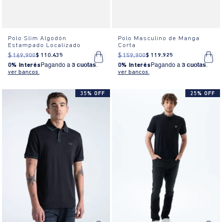
Polo Slim Algodón
Polo Masculino de Manga
Estampado Localizado
Corta
$
169
.
900
$
110
.
435
$
159
.
900
$
119
.
925
0% Interés
Pagando a
3 cuotas
.
0% Interés
Pagando a
3 cuotas
.
ver bancos.
ver bancos.
35% OFF
25% OFF