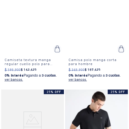
Camiseta textura manga
Camisa polo manga corta
regular cuello polo para
para hombre
hombre
$
189
.
900
$
142
.
425
$
249
.
900
$
187
.
425
0% Interés
Pagando a
3 cuotas
.
0% Interés
Pagando a
3 cuotas
.
ver bancos.
ver bancos.
25% OFF
25% OFF