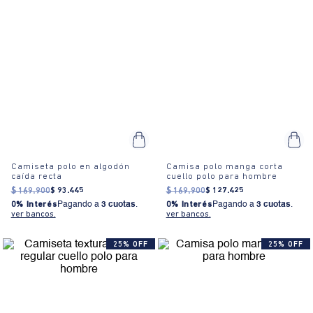
Camiseta polo en algodón
Camisa polo manga corta
caída recta
cuello polo para hombre
$
169
.
900
$
93
.
445
$
169
.
900
$
127
.
425
0% Interés
Pagando a
3 cuotas
.
0% Interés
Pagando a
3 cuotas
.
ver bancos.
ver bancos.
25% OFF
25% OFF