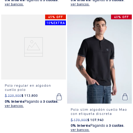
0% Interés
Pagando a
3 cuotas
.
0% Interés
Pagando a
3 cuotas
.
ver bancos.
ver bancos.
45% OFF
40% OFF
10%EXTRA
Polo regular en algodon
cuello polo
$
229
.
900
$
113
.
800
0% Interés
Pagando a
3 cuotas
.
ver bancos.
Polo slim algodón cuello Mao
con etiqueta discreta
$
179
.
900
$
107
.
940
0% Interés
Pagando a
3 cuotas
.
ver bancos.