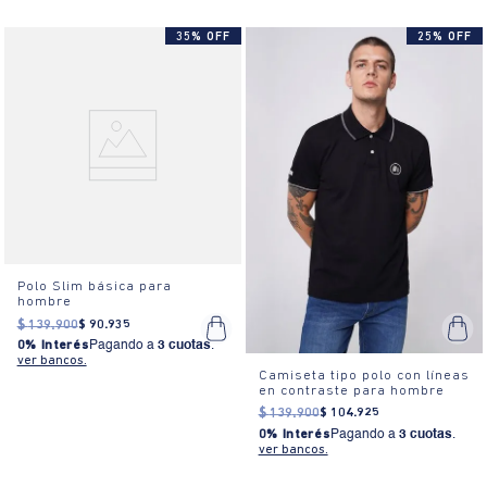
35% OFF
25% OFF
Polo Slim básica para
hombre
$
139
.
900
$
90
.
935
0% Interés
Pagando a
3 cuotas
.
ver bancos.
Camiseta tipo polo con líneas
en contraste para hombre
$
139
.
900
$
104
.
925
0% Interés
Pagando a
3 cuotas
.
ver bancos.