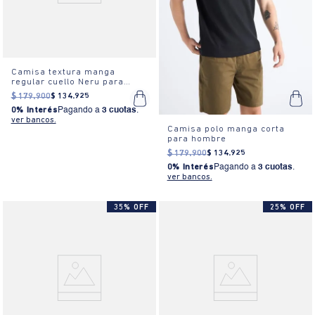
Camisa textura manga
regular cuello Neru para
hombre
$
179
.
900
$
134
.
925
0% Interés
Pagando a
3 cuotas
.
ver bancos.
Camisa polo manga corta
para hombre
$
179
.
900
$
134
.
925
0% Interés
Pagando a
3 cuotas
.
ver bancos.
35% OFF
25% OFF