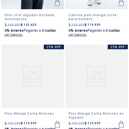
Polo slim algodón bordado
Camisa polo manga corta
minimalista
para hombre
$
189
.
900
$
123
.
435
$
159
.
900
$
119
.
925
0% Interés
Pagando a
3 cuotas
.
0% Interés
Pagando a
3 cuotas
.
ver bancos.
ver bancos.
25% OFF
25% OFF
Polo Manga Corta Botones
Polo Manga Corta Botones en
Algodón
$
159
.
900
$
119
.
925
$
159
.
900
$
119
.
925