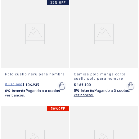
25% OFF
Polo cuello neru para hombre
Camisa polo manga corta
cuello polo para hombre
$
139
.
900
$
104
.
925
$
169
.
900
0% Interés
Pagando a
3 cuotas
.
0% Interés
Pagando a
3 cuotas
.
ver bancos.
ver bancos.
50%OFF