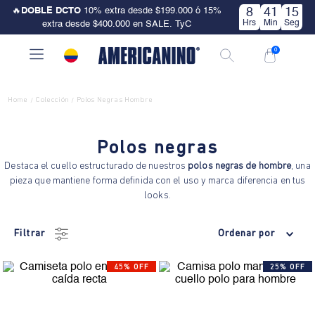
🔥
DOBLE DCTO
10% extra desde $199.000 ó 15%
8
41
14
Hrs
Min
Seg
extra desde $400.000 en SALE. TyC
0
Home
Colección
Polos Negras Hombre
/
/
Polos negras
Destaca el cuello estructurado de nuestros
polos negras de hombre
, una
pieza que mantiene forma definida con el uso y marca diferencia en tus
looks.
Filtrar
Ordenar por
45% OFF
25% OFF