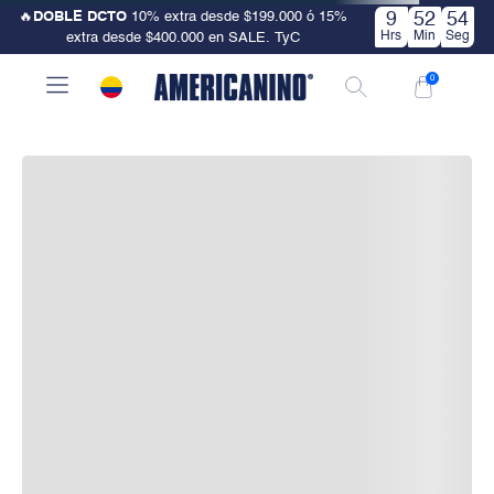
🔥
DOBLE DCTO
10% extra desde $199.000 ó 15%
9
52
53
Hrs
Min
Seg
extra desde $400.000 en SALE. TyC
0
-
0% Interés
Pagando a
3 cuotas
.
ver bancos.
Cargando...
Ver cuotas...
Guía de tallas
No disponible
Cambios y devoluciones