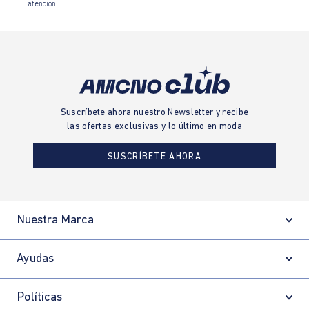
atención.
TAMBIÉN TE PUEDE INTERESAR
40% OFF
Suscríbete ahora nuestro Newsletter y recibe
las ofertas exclusivas y lo último en moda
40% OFF
SUSCRÍBETE AHORA
Nuestra Marca
Ayudas
Políticas
Camiseta polo slim fit
bordado