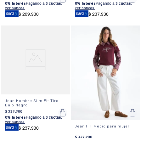
0% Interés
Pagando a
3 cuotas
.
0% Interés
Pagando a
3 cuotas
.
ver bancos.
ver bancos.
$ 209.930
$ 237.930
Jean Hombre Slim Fit Tiro
Bajo Negro
$
339
.
900
0% Interés
Pagando a
3 cuotas
.
ver bancos.
Jean FIT Medio para mujer
$ 237.930
$
329
.
900