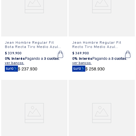
Jean Hombre Regular Fit
Jean Hombre Regular Fit
Bota Recta Tiro Medio Azul
Recto Tiro Medio Azul
Medio
Desgastado
$
339
.
900
$
369
.
900
0% Interés
Pagando a
3 cuotas
.
0% Interés
Pagando a
3 cuotas
.
ver bancos.
ver bancos.
$ 237.930
$ 258.930