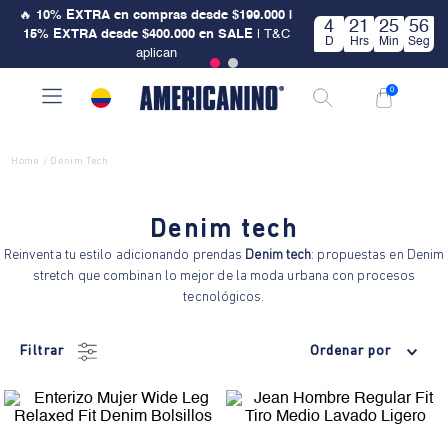
🔥
10% EXTRA en compras desde $199.000 |
4
21
25
56
15% EXTRA desde $400.000 en SALE
| T&C
D
Hrs
Min
Seg
aplican
0
Home
Denim Tech
/
Denim tech
Reinventa tu estilo adicionando prendas
Denim tech
: propuestas en Denim
stretch que combinan lo mejor de la moda urbana con procesos
tecnológicos.
Filtrar
Ordenar por