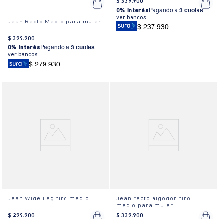
$
339
.
900
0% Interés
Pagando a
3 cuotas
.
ver bancos.
Jean Recto Medio para mujer
$ 237.930
$
399
.
900
0% Interés
Pagando a
3 cuotas
.
ver bancos.
$ 279.930
Jean Wide Leg tiro medio
Jean recto algodón tiro
medio para mujer
$
299
.
900
$
339
.
900