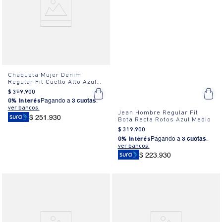
Chaqueta Mujer Denim
Regular Fit Cuello Alto Azul
Medio
$
359
.
900
0% Interés
Pagando a
3 cuotas
.
ver bancos.
Jean Hombre Regular Fit
$ 251.930
Bota Recta Rotos Azul Medio
$
319
.
900
0% Interés
Pagando a
3 cuotas
.
ver bancos.
$ 223.930