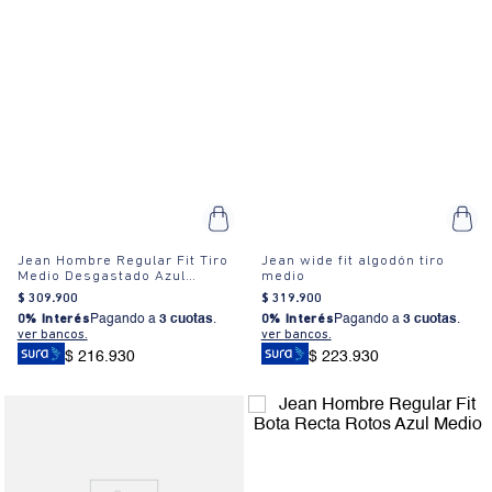
Jean Hombre Regular Fit Tiro
Jean wide fit algodón tiro
Medio Desgastado Azul
medio
Oscuro
$
309
.
900
$
319
.
900
0% Interés
Pagando a
3 cuotas
.
0% Interés
Pagando a
3 cuotas
.
ver bancos.
ver bancos.
$ 216.930
$ 223.930