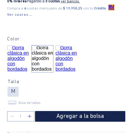
0% Interés
Pagando a
3 cuotas
.
ver bancos.
Compra a
4
cuotas mensuales de
$ 19.958,25
con tu
Crédito
Ver cuotas...
Color:
Talla
M
Guía de tallas
Agregar a la bolsa
－
＋