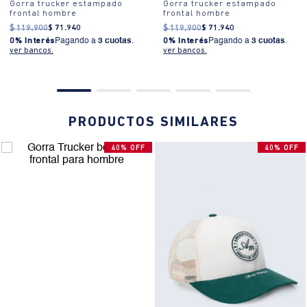
Gorra trucker estampado
Gorra trucker estampado
frontal hombre
frontal hombre
$
119
.
900
$
71
.
940
$
119
.
900
$
71
.
940
0% Interés
Pagando a
3 cuotas
.
0% Interés
Pagando a
3 cuotas
.
ver bancos.
ver bancos.
PRODUCTOS SIMILARES
40% OFF
40% OFF