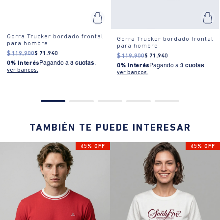
Gorra Trucker bordado frontal
Gorra Trucker bordado frontal
para hombre
para hombre
$
119
.
900
$
71
.
940
$
119
.
900
$
71
.
940
0% Interés
Pagando a
3 cuotas
.
0% Interés
Pagando a
3 cuotas
.
ver bancos.
ver bancos.
TAMBIÉN TE PUEDE INTERESAR
45% OFF
45% OFF