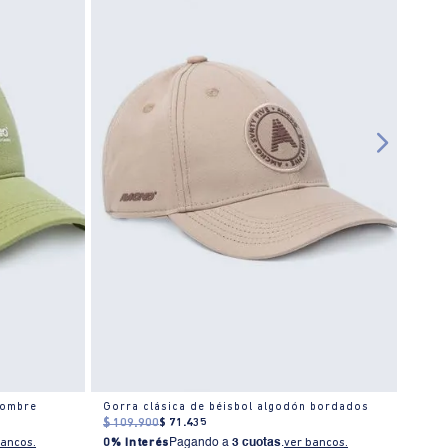
hombre
Gorra clásica de béisbol algodón bordados
Gorra
$
109
.
900
$
71
.
435
$
139
0% I
bancos.
0% Interés
Pagando a
3 cuotas
.
ver bancos.