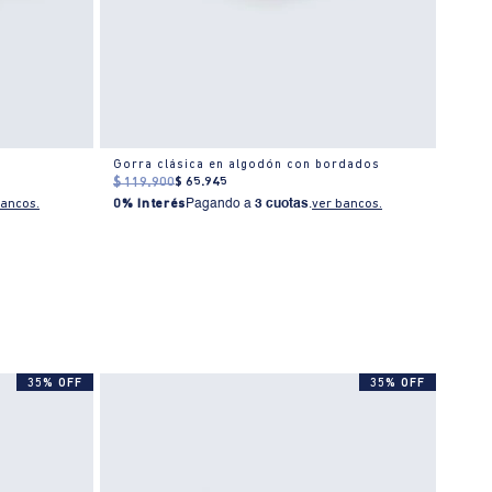
Gorra clásica en algodón con bordados
Gorra
$
119
.
900
$
65
.
945
$
119
bancos.
0% Interés
Pagando a
3 cuotas
.
ver bancos.
0% I
35% OFF
35% OFF