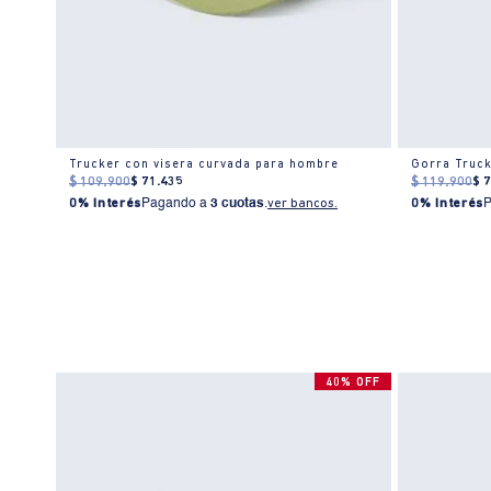
e
Trucker con visera curvada para hombre
Gorra Truck
$
109
.
900
$
71
.
435
$
119
.
900
$
0% Interés
Pagando a
3 cuotas
.
ver bancos.
0% Interés
40% OFF