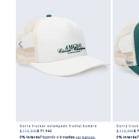
Gorra Trucker con diseño en contraste para hombre
Gorra trucker estampado frontal hombre
Gorra truck
$
119
.
900
$
71
.
940
$
119
.
900
$
0% Interés
Pagando a
3 cuotas
.
ver bancos.
0% Interés