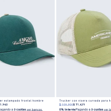
er estampado frontal hombre
Trucker con visera curvada para 
71
.
940
$
109
.
900
$
71
.
435
Pagando a
3 cuotas
.
ver bancos.
0% Interés
Pagando a
3 cuotas
.
ver 