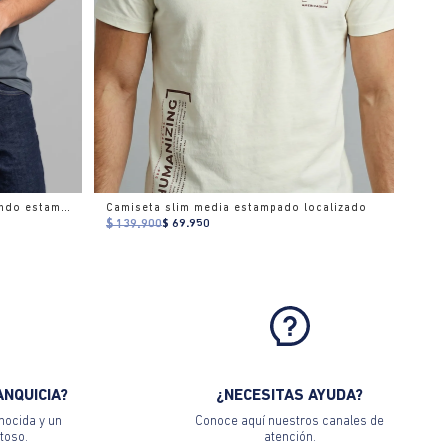
Camiseta gráfica slim cuello redondo estampado
Camiseta slim media estampado localizado
$ 139.900
$ 69.950
ANQUICIA?
¿NECESITAS AYUDA?
nocida y un
Conoce aquí nuestros canales de
toso.
atención.