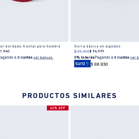
er bordado frontal para hombre
Gorra básica en algodón
71
.
940
$
99
.
900
$
74
.
925
Pagando a
3 cuotas
.
ver bancos.
0% Interés
Pagando a
3 cuotas
.
ver 
$ 69.930
PRODUCTOS SIMILARES
40% OFF