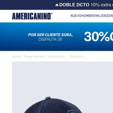
💙 ¡CORRE! Solo este FD
NUEVO
HOMBRE
MUJER
DEN
Ropa Hombre
Accesorios