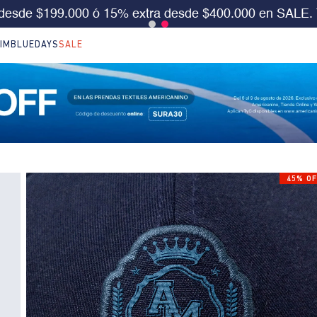
S 30%OFF en LO NUEVO. Usa el cód:
SURA30
Aplica 
IM
BLUEDAYS
SALE
45% OF