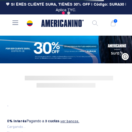
💙 SI ERES CLIENTE SURA, TIENES 30% OFF | Código: SURA30
|
Aplica TYC.
0
V
-
0% Interés
Pagando a
3 cuotas
.
ver bancos.
Cargando...