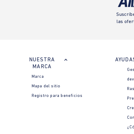
Suscríb
las ofer
NUESTRA
AYUDA
MARCA
Ges
Marca
dev
Mapa del sitio
Ras
Registro para beneficios
Pre
Cre
Con
¿Có