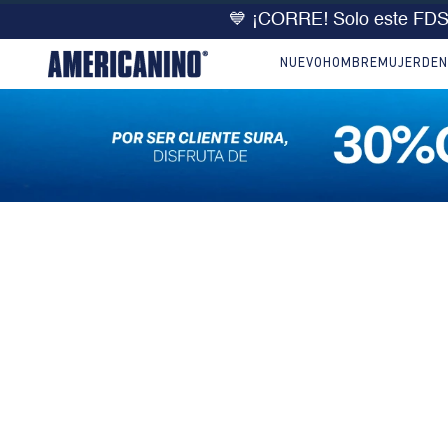
💙 ¡CORRE! Solo este FD
NUEVO
HOMBRE
MUJER
DEN