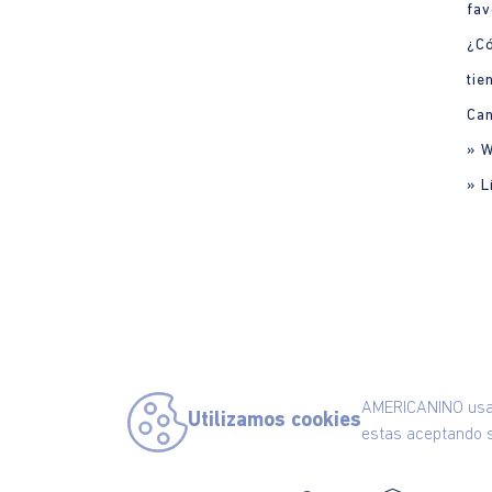
fav
¿C
tie
Can
» 
» L
AMERICANINO usa c
Utilizamos cookies
estas aceptando s