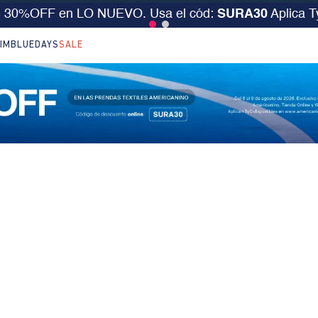
S 30%OFF en LO NUEVO. Usa el cód:
SURA30
Aplica 
IM
BLUEDAYS
SALE