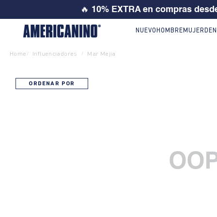
🔥
10% EXTRA en compras desde
NUEVO
HOMBRE
MUJER
DEN
Home
Influenciadores
Mar Mejia
/
/
ORDENAR POR
OOP