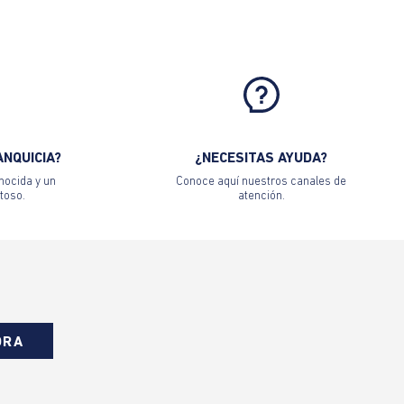
ANQUICIA?
¿NECESITAS AYUDA?
nocida y un
Conoce aquí nuestros canales de
toso.
atención.
ORA