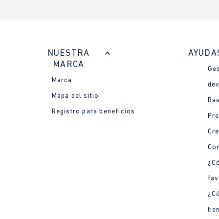
NUESTRA
AYUDA
MARCA
Ges
Marca
dev
Mapa del sitio
Ras
Registro para beneficios
Pre
Cre
Con
¿Có
fav
¿C
tie