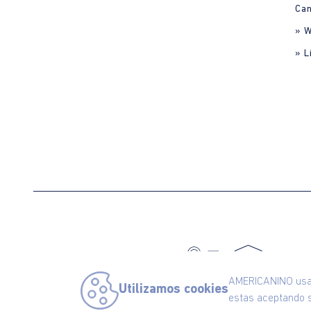
Can
» 
» L
C
AMERICANINO usa c
Utilizamos cookies
estas aceptando s