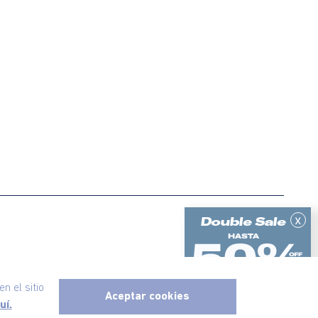
x
ericanino, todos los derechos reservados
n el sitio
Aceptar cookies
uí.