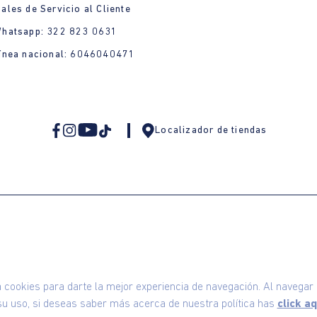
ales de Servicio al Cliente
Whatsapp: 322 823 0631
ínea nacional: 6046040471
Localizador de tiendas
omodin S.A.S | NIT: 800.069.933-6
©2025 Am
ookies para darte la mejor experiencia de navegación. Al navegar e
u uso, si deseas saber más acerca de nuestra política has
click aq