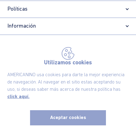
Políticas
Información
Localizador de tiendas
Utilizamos cookies
AMERICANINO usa cookies para darte la mejor experiencia
de navegación. Al navegar en el sitio estas aceptando su
uso, si deseas saber más acerca de nuestra política has
click aquí.
Aceptar cookies
Comodin S.A.S | NIT: 800.069.933-6
©2025 Americanino, todos los derechos reservados
x