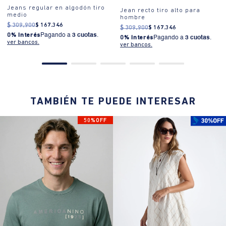
Jeans regular en algodón tiro
Jean recto tiro alto para
medio
hombre
$
309
.
900
$
167
.
346
$
309
.
900
$
167
.
346
0% Interés
Pagando a
3 cuotas
.
0% Interés
Pagando a
3 cuotas
.
ver bancos.
ver bancos.
TAMBIÉN TE PUEDE INTERESAR
50%OFF