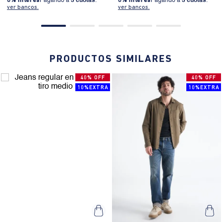
0% Interés
Pagando a
3 cuotas
.
0% Interés
Pagando a
3 cuotas
.
ver bancos.
ver bancos.
PRODUCTOS SIMILARES
40% OFF
40% OFF
10%EXTRA
10%EXTRA