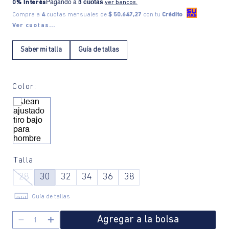
0% Interés
Pagando a
3 cuotas
.
ver bancos.
Compra a
4
cuotas mensuales de
$ 50.647,27
con tu
Crédito
Ver cuotas...
Saber mi talla
Guía de tallas
Color:
Talla
28
30
32
34
36
38
Guía de tallas
Agregar a la bolsa
－
＋