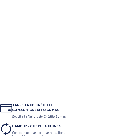
Jeans Regular Algodón Stone
JeanTappared hombre
Wash
$
299
.
900
$
134
.
955
$
309
.
900
$
216
.
930
0% Interés
Pagando a
3 cuotas
.
0% Interés
Pagando a
3 cuotas
.
ver bancos.
ver bancos.
TAMBIÉN TE PUEDE INTERESAR
50%OFF