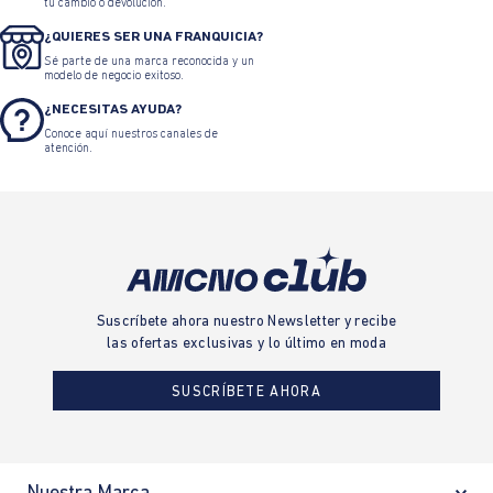
Chaqueta Bomber Masculina
Gorra ajustada con logo
Estampado
$ 259.900
$ 181.930
$ 109.900
$ 54.950
TARJETA DE CRÉDITO
SUMAS Y CRÉDITO SUMAS
Solicita tu Tarjeta de Crédito Sumas
CAMBIOS Y DEVOLUCIONES
Conoce nuestras políticas y gestiona
tu cambio o devolución.
¿QUIERES SER UNA FRANQUICIA?
Sé parte de una marca reconocida y un
modelo de negocio exitoso.