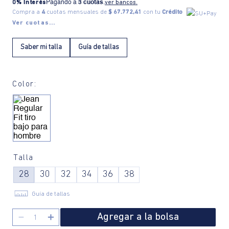
0% Interés
Pagando a
3 cuotas
.
ver bancos.
Compra a
4
cuotas mensuales de
$ 67.772,41
con tu
Crédito
Ver cuotas...
Saber mi talla
Guía de tallas
Color:
Talla
28
30
32
34
36
38
Guía de tallas
Agregar a la bolsa
－
＋