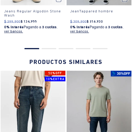
TE VAN A ENCANTAR
50%OFF
10%EXTRA
Jeans Regular Algodón Stone
JeanTappared hombre
Wash
$
299
.
900
$
134
.
955
$
309
.
900
$
216
.
930
0% Interés
Pagando a
3 cuotas
.
0% Interés
Pagando a
3 cuotas
.