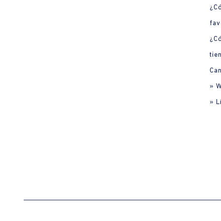
¿Có
fav
¿C
tie
Can
» 
» L