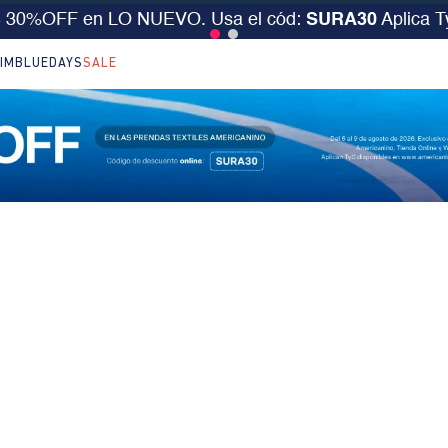
S 30%OFF en LO NUEVO. Usa el cód:
SURA30
Aplica 
IM
BLUEDAYS
SALE