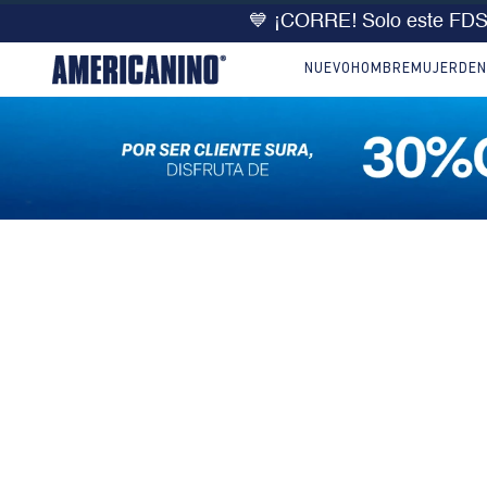
💙 ¡CORRE! Solo este FD
NUEVO
HOMBRE
MUJER
DEN