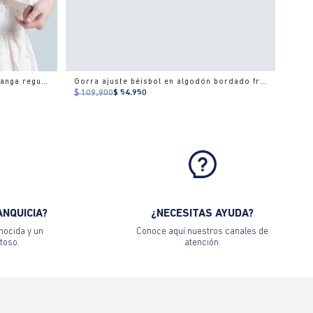
Camiseta estampado localizado manga regular cuello redondo para mujer
Gorra ajuste béisbol en algodón bordado frontal
$ 109.900
$ 54.950
ANQUICIA?
¿NECESITAS AYUDA?
nocida y un
Conoce aquí nuestros canales de
toso.
atención.