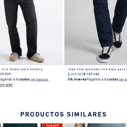
r tiro medio para hombre
Jean Slim ajustado tiro bajo para
239
.
925
$
309
.
900
$
167
.
346
Pagando a
3 cuotas
.
ver bancos.
0% Interés
Pagando a
3 cuotas
.
ver 
223.930
PRODUCTOS SIMILARES
50%OFF