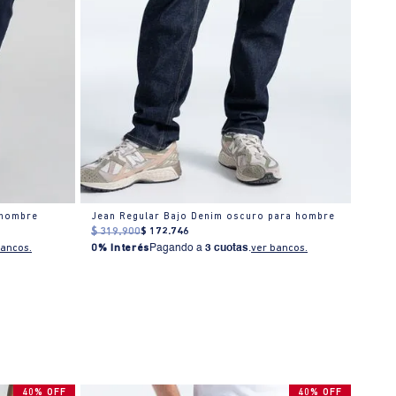
 hombre
Jean Regular Bajo Denim oscuro para hombre
Jean 
$
319
.
900
$
172
.
746
$
309
bancos.
0% Interés
Pagando a
3 cuotas
.
ver bancos.
0% I
40% OFF
40% OFF