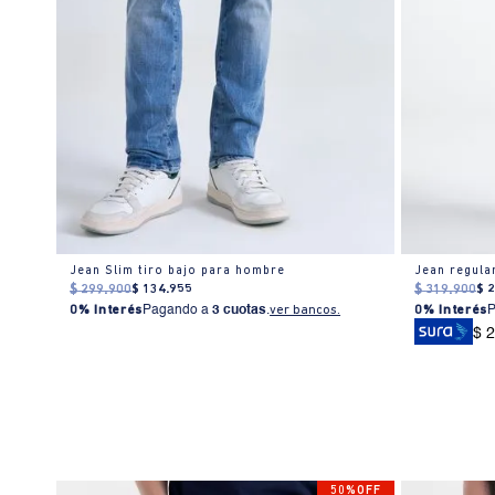
Jean Slim tiro bajo para hombre
Jean regula
$
299
.
900
$
134
.
955
$
319
.
900
$
0% Interés
Pagando a
3 cuotas
.
ver bancos.
0% Interés
$ 
0%OFF
50%OFF