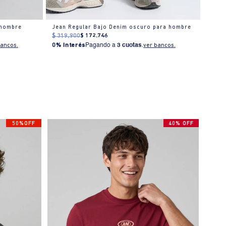
 hombre
Jean Regular Bajo Denim oscuro para hombre
Jean 
$
319
.
900
$
172
.
746
$
309
bancos.
0% Interés
Pagando a
3 cuotas
.
ver bancos.
0% I
50%OFF
40% OFF