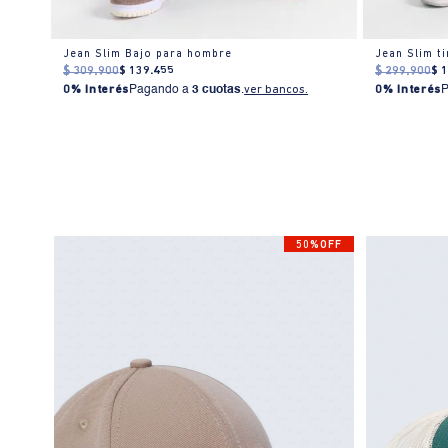
Jean Slim Bajo para hombre
Jean Slim t
$
309
.
900
$
139
.
455
$
299
.
900
$
0% Interés
Pagando a
3 cuotas
.
ver bancos.
0% Interés
50%OFF