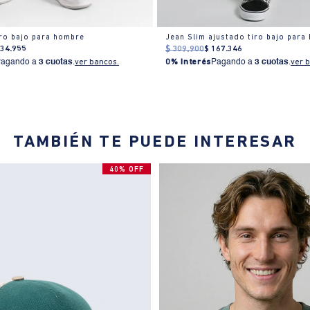
iro bajo para hombre
Jean Slim ajustado tiro bajo para
134
.
955
$
309
.
900
$
167
.
346
Pagando a
3 cuotas
.
ver bancos.
0% Interés
Pagando a
3 cuotas
.
ver 
TAMBIÉN TE PUEDE INTERESAR
40% OFF