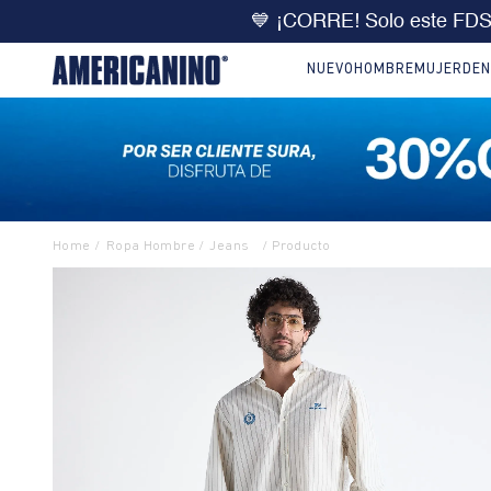
🔥
DOBLE DCTO
10% extra 
NUEVO
HOMBRE
MUJER
DEN
Ropa Hombre
Jeans