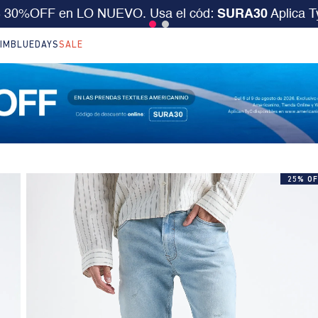
desde $199.000 ó 15% extra desde $400.000 en SALE.
IM
BLUEDAYS
SALE
25% OF