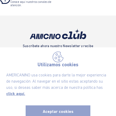
Conoce aquí nuestros canales de
atención.
Suscríbete ahora nuestro Newsletter y recibe
las ofertas exclusivas y lo último en moda
SUSCRÍBETE AHORA
Utilizamos cookies
AMERICANINO usa cookies para darte la mejor experiencia
de navegación. Al navegar en el sitio estas aceptando su
Nuestra Marca
uso, si deseas saber más acerca de nuestra política has
click aquí.
Ayudas
Aceptar cookies
Políticas