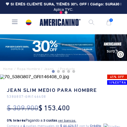
💙 SI ERES CLIENTE SURA, TIENES 30% OFF | Código: SURA30
|
Aplica TYC.
0
V
Ropa Hombre
Jeans
45% OFF
10%EXTRA
JEAN SLIM MEDIO PARA HOMBRE
538G807
-
GRI146408
$
309
.
900
$
153
.
400
0% Interés
Pagando a
3 cuotas
.
ver bancos.
Compra a
4
cuotas mensuales de
$ 46.426,51
con tu
Crédito