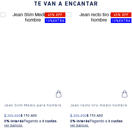
TE VAN A ENCANTAR
¿Cómo es el fit?:
Slim fit, tiro medio, bota recta, cinco bolsillos
clásicos, costuras dobles para mayor durabilidad.
45% OFF
45% OFF
¿Cómo se usa?:
Ideal para eventos casuales o semi-formales,
10%EXTRA
10%EXTRA
como salidas con amigos o cenas informales.
Jean Slim Medio para hombre
Jean recto tiro medio hombre
$
309
.
900
$
153
.
400
$
309
.
900
$
153
.
400
0% Interés
Pagando a
3 cuotas
.
0% Interés
Pagando a
3 cuotas
.
ver bancos.
ver bancos.