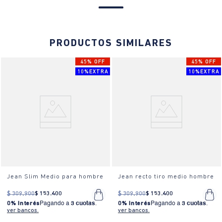
PRODUCTOS SIMILARES
45% OFF
45% OFF
10%EXTRA
10%EXTRA
Jean Slim Medio para hombre
Jean recto tiro medio hombre
$
309
.
900
$
153
.
400
$
309
.
900
$
153
.
400
0% Interés
Pagando a
3 cuotas
.
0% Interés
Pagando a
3 cuotas
.
ver bancos.
ver bancos.