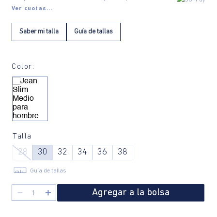
Ver cuotas...
Saber mi talla
Guía de tallas
Color:
Talla
28
30
32
34
36
38
Guía de tallas
Agregar a la bolsa
－
＋