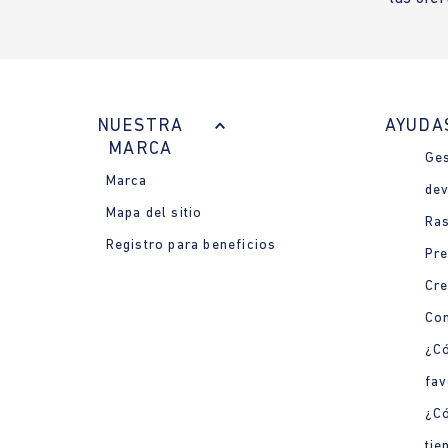
NUESTRA
AYUDA
MARCA
Ges
Marca
dev
Mapa del sitio
Ras
Registro para beneficios
Pre
Cre
Con
¿Có
fav
¿C
tie