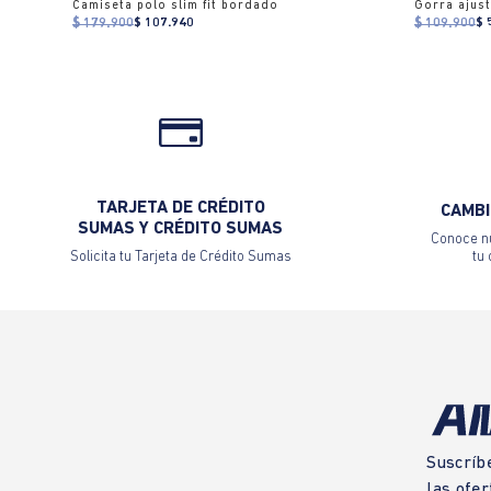
Camiseta polo slim fit bordado
$ 179.900
$ 107.940
$ 109.900
$ 
TARJETA DE CRÉDITO
CAMBI
SUMAS Y CRÉDITO SUMAS
Conoce nu
Solicita tu Tarjeta de Crédito Sumas
tu
Suscríb
las ofer