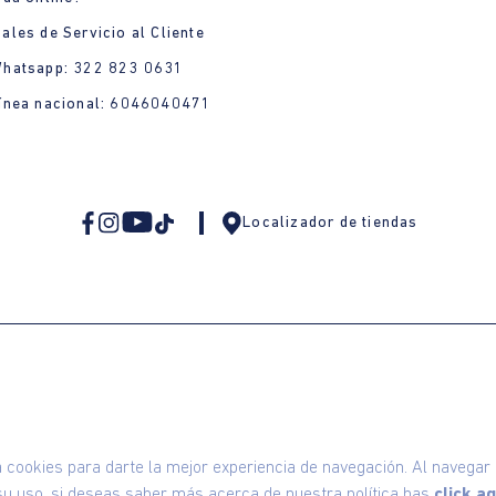
ales de Servicio al Cliente
Whatsapp: 322 823 0631
ínea nacional: 6046040471
Localizador de tiendas
omodin S.A.S | NIT: 800.069.933-6
©2025 Am
ookies para darte la mejor experiencia de navegación. Al navegar e
u uso, si deseas saber más acerca de nuestra política has
click aq