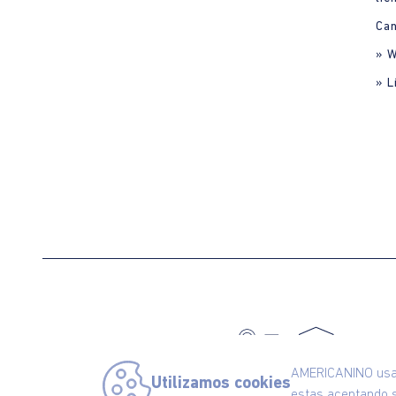
Can
» 
» L
C
AMERICANINO usa c
Utilizamos cookies
estas aceptando s