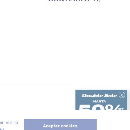
x
ericanino, todos los derechos reservados
n el sitio
Aceptar cookies
uí.