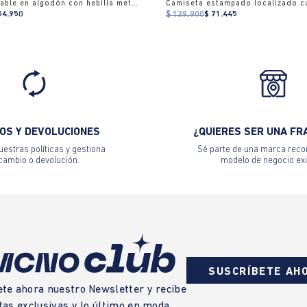
Gorra ajustable en algodón con hebilla metálica
54.950
$ 129.900
$ 71.445
OS Y DEVOLUCIONES
¿QUIERES SER UNA FR
estras políticas y gestiona
Sé parte de una marca reco
 cambio o devolución.
modelo de negocio exi
SUSCRÍBETE AH
ete ahora nuestro Newsletter y recibe
tas exclusivas y lo último en moda