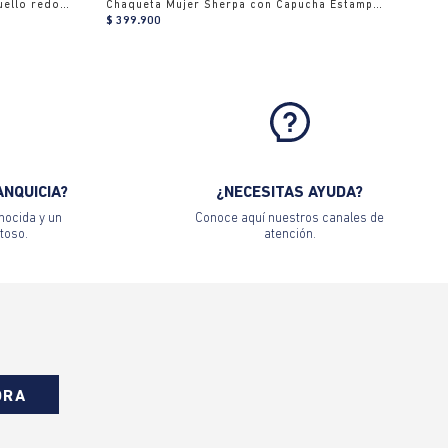
Camiseta estampado localizado cuello redondo para mujer
Chaqueta Mujer Sherpa con Capucha Estampado Camuflado
$ 399.900
ANQUICIA?
¿NECESITAS AYUDA?
nocida y un
Conoce aquí nuestros canales de
toso.
atención.
ORA