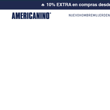
🔥
10% EXTRA en compras desde
NUEVO
HOMBRE
MUJER
DEN