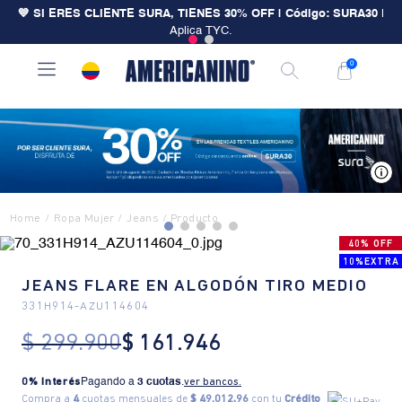
💙 SI ERES CLIENTE SURA, TIENES 30% OFF | Código: SURA30
|
Aplica TYC.
0
V
Ropa Mujer
Jeans
40% OFF
10%EXTRA
JEANS FLARE EN ALGODÓN TIRO MEDIO
331H914
-
AZU114604
$
299
.
900
$
161
.
946
0% Interés
Pagando a
3 cuotas
.
ver bancos.
Compra a
4
cuotas mensuales de
$ 49.012,96
con tu
Crédito