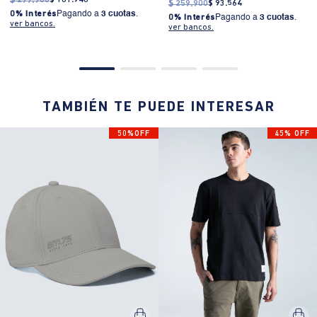
$
299
.
900
$
161
.
946
$
259
.
900
$
93
.
564
0% Interés
Pagando a
3 cuotas
.
0% Interés
Pagando a
3 cuotas
.
ver bancos.
ver bancos.
TAMBIÉN TE PUEDE INTERESAR
50%OFF
45% OFF