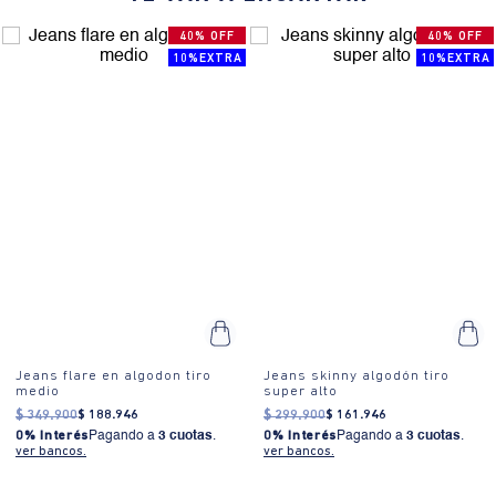
uso diario, ofreciendo un look casual y cómodo.
40% OFF
40% OFF
10%EXTRA
10%EXTRA
Jeans flare en algodon tiro
Jeans skinny algodón tiro
medio
super alto
$
349
.
900
$
188
.
946
$
299
.
900
$
161
.
946
0% Interés
Pagando a
3 cuotas
.
0% Interés
Pagando a
3 cuotas
.
ver bancos.
ver bancos.