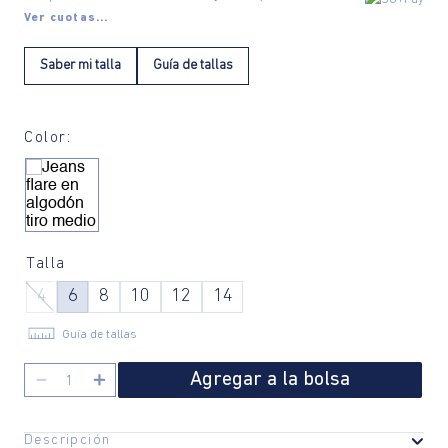
Ver cuotas...
Saber mi talla
Guía de tallas
Color:
Talla
4
6
8
10
12
14
Guía de tallas
Agregar a la bolsa
－
＋
Descripción