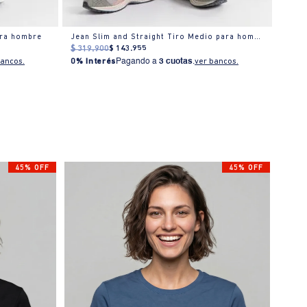
ara hombre
Jean Slim and Straight Tiro Medio para hombre
Jean 
$
319
.
900
$
143
.
955
$
399
bancos.
0% Interés
Pagando a
3 cuotas
.
ver bancos.
0% I
45% OFF
45% OFF