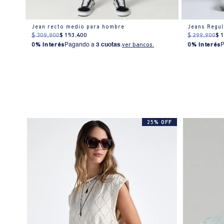
Jean Slim and Straight bota recta para hombre
Jean recto medio para hombre
$
309
.
900
$
153
.
400
$
299
.
900
$
0% Interés
Pagando a
3 cuotas
.
ver bancos.
0% Interés
25% OFF