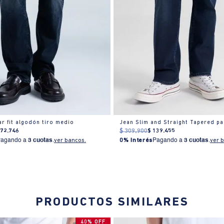
ar fit algodón tiro medio
Jean Slim and Straight Tapered p
172
.
746
$
309
.
900
$
139
.
455
Pagando a
3 cuotas
.
ver bancos.
0% Interés
Pagando a
3 cuotas
.
ver 
PRODUCTOS SIMILARES
40% OFF