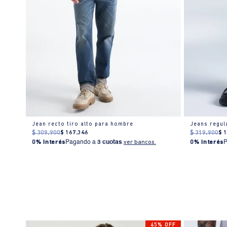
Jean recto tiro alto para hombre
Jeans regul
$
309
.
900
$
167
.
346
$
319
.
900
$
0% Interés
Pagando a
3 cuotas
.
ver bancos.
0% Interés
% OFF
45% OFF