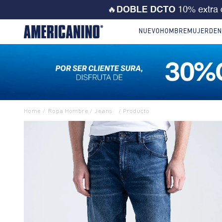
💙 ¡CORRE! Solo este FD
NUEVO
HOMBRE
MUJER
DEN
Ropa Hombre
Jeans