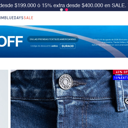
S 30%OFF en LO NUEVO. Usa el cód:
SURA30
Aplica 
IM
BLUEDAYS
SALE
40% OF
10%EXT