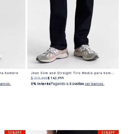
ara hombre
Jean Slim and Straight Tiro Medio para hombre
Jeans
$
319
.
900
$
143
.
955
$
319
bancos.
0% Interés
Pagando a
3 cuotas
.
ver bancos.
0% I
50%OFF
50%OFF