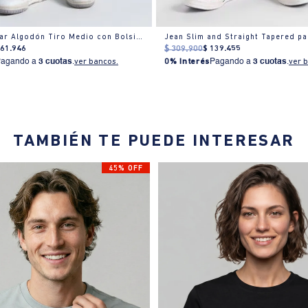
Jeans Regular Algodón Tiro Medio con Bolsillo Cargo
Jean Slim and Straight Tapered p
161
.
946
$
309
.
900
$
139
.
455
Pagando a
3 cuotas
.
ver bancos.
0% Interés
Pagando a
3 cuotas
.
ver 
TAMBIÉN TE PUEDE INTERESAR
45% OFF