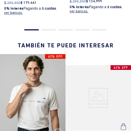
$
299
.
900
$
134
.
955
$
299
.
900
$
175
.
441
0% Interés
Pagando a
3 cuotas
.
0% Interés
Pagando a
3 cuotas
.
ver bancos.
ver bancos.
TAMBIÉN TE PUEDE INTERESAR
45% OFF
40% OFF