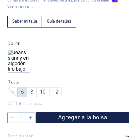
Compra a
4
cuotas mensuales de
$ 52.281,58
con tu
Crédito
Ver cuotas...
Saber mi talla
Guía de tallas
Color:
Talla
4
6
8
10
12
Guía de tallas
Agregar a la bolsa
－
＋
Descripción