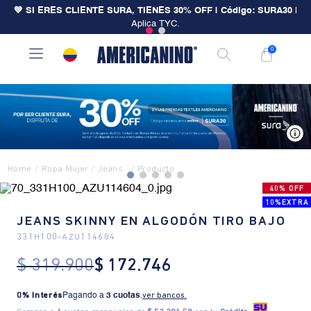
💙 SI ERES CLIENTE SURA, TIENES 30% OFF | Código: SURA30
|
Aplica TYC.
0
V
Ropa Mujer
Jeans
40% OFF
10%EXTRA
JEANS SKINNY EN ALGODÓN TIRO BAJO
331H100
-
AZU114604
$
319
.
900
$
172
.
746
0% Interés
Pagando a
3 cuotas
.
ver bancos.