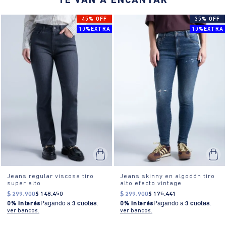
TE VAN A ENCANTAR
hasta una reunión informal. Su versatilidad permite combinarlos
fácilmente con diferentes prendas.
45% OFF
35% OFF
10%EXTRA
10%EXTRA
Jeans regular viscosa tiro
Jeans skinny en algodón tiro
super alto
alto efecto vintage
$
299
.
900
$
148
.
450
$
299
.
900
$
175
.
441
0% Interés
Pagando a
3 cuotas
.
0% Interés
Pagando a
3 cuotas
.
ver bancos.
ver bancos.