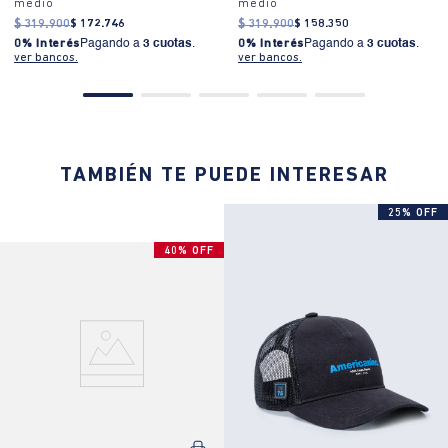
medio
medio
$
319
.
900
$
172
.
746
$
319
.
900
$
158
.
350
0% Interés
Pagando a
3 cuotas
.
0% Interés
Pagando a
3 cuotas
.
ver bancos.
ver bancos.
TAMBIÉN TE PUEDE INTERESAR
25% OFF
40% OFF