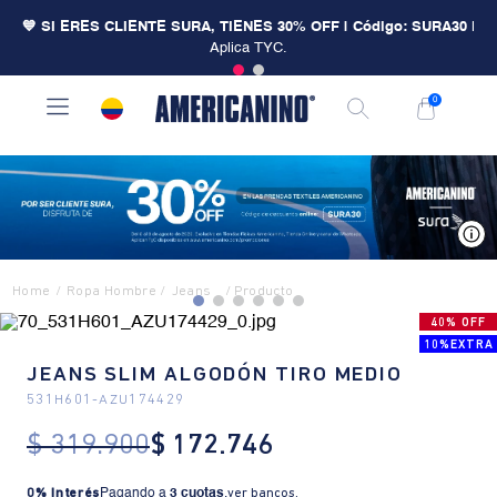
💙 SI ERES CLIENTE SURA, TIENES 30% OFF | Código: SURA30
|
Aplica TYC.
0
V
Ropa Hombre
Jeans
40% OFF
10%EXTRA
JEANS SLIM ALGODÓN TIRO MEDIO
531H601
-
AZU174429
$
319
.
900
$
172
.
746
0% Interés
Pagando a
3 cuotas
.
ver bancos.