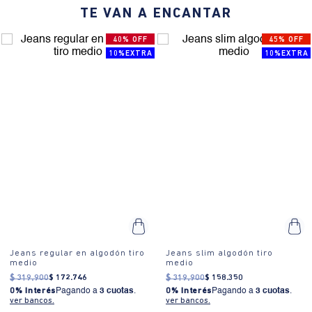
¿Cómo se usa?:
El fit slim es ideal para ocasiones casuales y semi-
TE VAN A ENCANTAR
formales, perfecto para el día a día o una salida nocturna.
40% OFF
45% OFF
10%EXTRA
10%EXTRA
Jeans regular en algodón tiro
Jeans slim algodón tiro
medio
medio
$
319
.
900
$
172
.
746
$
319
.
900
$
158
.
350
0% Interés
Pagando a
3 cuotas
.
0% Interés
Pagando a
3 cuotas
.
ver bancos.
ver bancos.