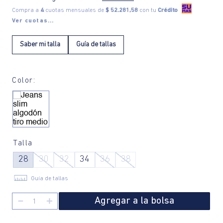
Compra a
4
cuotas mensuales de
$ 52.281,58
con tu
Crédito
Ver cuotas...
Saber mi talla
Guía de tallas
Color:
Talla
28
30
32
34
36
38
Guía de tallas
Agregar a la bolsa
－
＋