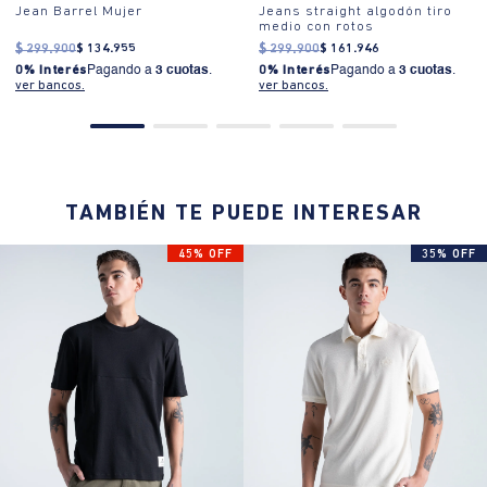
Jean Barrel Mujer
Jeans straight algodón tiro
medio con rotos
$
299
.
900
$
134
.
955
$
299
.
900
$
161
.
946
0% Interés
Pagando a
3 cuotas
.
0% Interés
Pagando a
3 cuotas
.
ver bancos.
ver bancos.
TAMBIÉN TE PUEDE INTERESAR
45% OFF
35% OFF