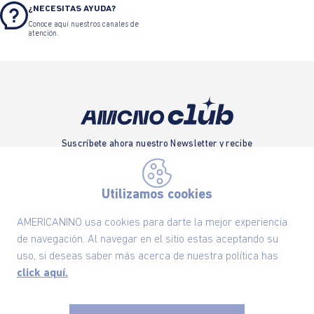
¿NECESITAS AYUDA?
Conoce aquí nuestros canales de
atención.
Suscríbete ahora nuestro Newsletter y recibe
las ofertas exclusivas y lo último en moda
SUSCRÍBETE AHORA
Utilizamos cookies
AMERICANINO usa cookies para darte la mejor experiencia
de navegación. Al navegar en el sitio estas aceptando su
Nuestra Marca
uso, si deseas saber más acerca de nuestra política has
click aquí.
Ayudas