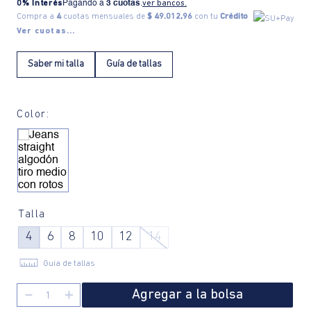
0% Interés
Pagando a
3 cuotas
.
ver bancos.
Compra a
4
cuotas mensuales de
$ 49.012,96
con tu
Crédito
Ver cuotas...
Saber mi talla
Guía de tallas
Color:
Talla
4
6
8
10
12
14
Guía de tallas
Agregar a la bolsa
－
＋