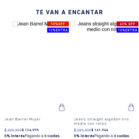
trabillas para cinturón.
TE VAN A ENCANTAR
¿Cómo se usa?:
Ideales para un look casual diario, estos jeans son
perfectos para salidas informales, reuniones con amigos o un día
50%OFF
40% OFF
de compras.
10%EXTRA
10%EXTRA
Jean Barrel Mujer
Jeans straight algodón tiro
medio con rotos
$
299
.
900
$
134
.
955
$
299
.
900
$
161
.
946
0% Interés
Pagando a
3 cuotas
.
0% Interés
Pagando a
3 cuotas
.