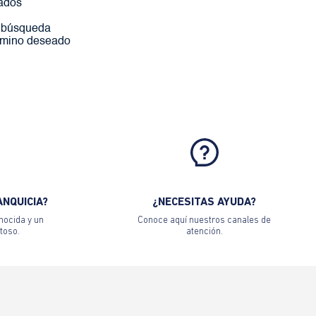
ados
a búsqueda
érmino deseado
ANQUICIA?
¿NECESITAS AYUDA?
nocida y un
Conoce aquí nuestros canales de
toso.
atención.