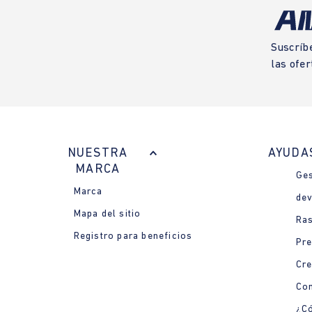
Suscríb
las ofer
NUESTRA
AYUDA
MARCA
Ges
Marca
dev
Mapa del sitio
Ras
Registro para beneficios
Pre
Cre
Con
¿Có