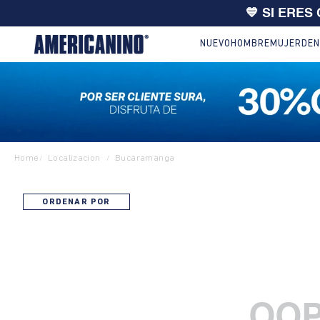
💙 SI ERES
NUEVO
HOMBRE
MUJER
DEN
Home
Localizacion
Bucaramanga
/
/
ORDENAR POR
OOP