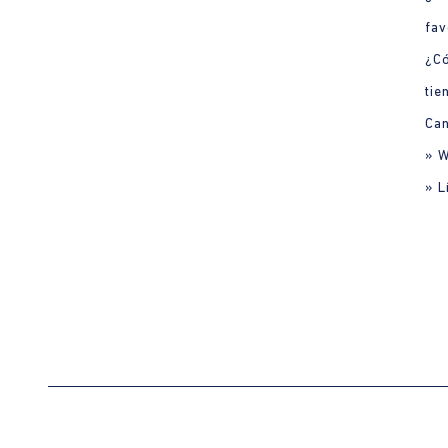
fav
¿C
tie
Can
» 
» L