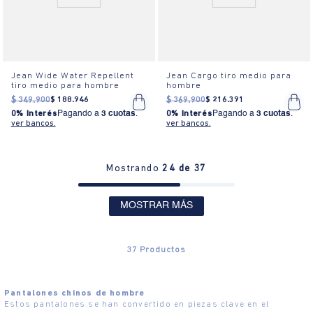
Jean Wide Water Repellent
Jean Cargo tiro medio para
tiro medio para hombre
hombre
$
349
.
900
$
188
.
946
$
369
.
900
$
216
.
391
0% Interés
Pagando a
3 cuotas
.
0% Interés
Pagando a
3 cuotas
.
ver bancos.
ver bancos.
Mostrando
24 de 37
MOSTRAR MÁS
37
Productos
Pantalones chinos de hombre
Estos pantalones se han convertido en piezas clave en el