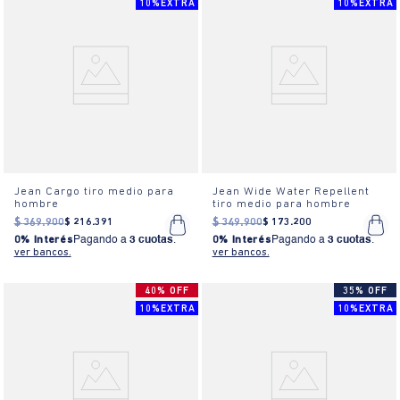
10%EXTRA
10%EXTRA
Jean Cargo tiro medio para
Jean Wide Water Repellent
hombre
tiro medio para hombre
$
369
.
900
$
216
.
391
$
349
.
900
$
173
.
200
0% Interés
Pagando a
3 cuotas
.
0% Interés
Pagando a
3 cuotas
.
ver bancos.
ver bancos.
40% OFF
35% OFF
10%EXTRA
10%EXTRA