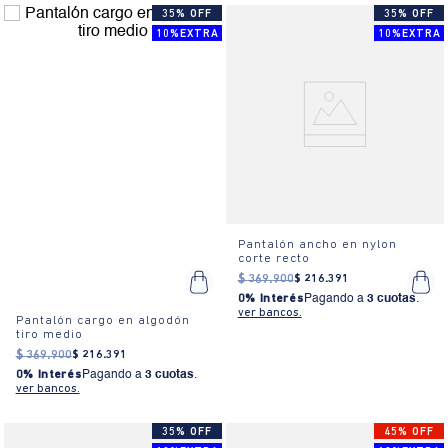
35% OFF
35% OFF
10%EXTRA
10%EXTRA
Pantalón ancho en nylon
corte recto
$
369
.
900
$
216
.
391
0% Interés
Pagando a
3 cuotas
.
ver bancos.
Pantalón cargo en algodón
tiro medio
$
369
.
900
$
216
.
391
0% Interés
Pagando a
3 cuotas
.
ver bancos.
35% OFF
45% OFF