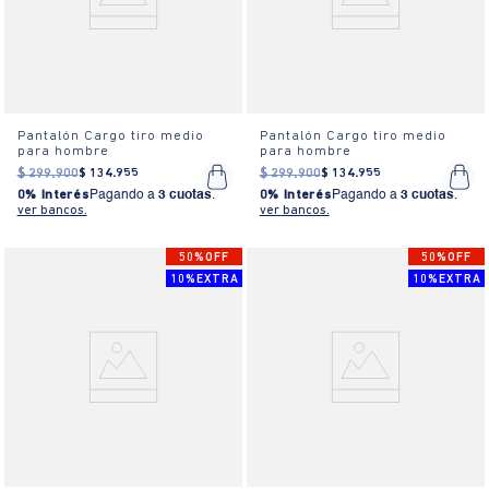
Pantalón Cargo tiro medio
Pantalón Cargo tiro medio
para hombre
para hombre
$
299
.
900
$
134
.
955
$
299
.
900
$
134
.
955
0% Interés
Pagando a
3 cuotas
.
0% Interés
Pagando a
3 cuotas
.
ver bancos.
ver bancos.
50%OFF
50%OFF
10%EXTRA
10%EXTRA