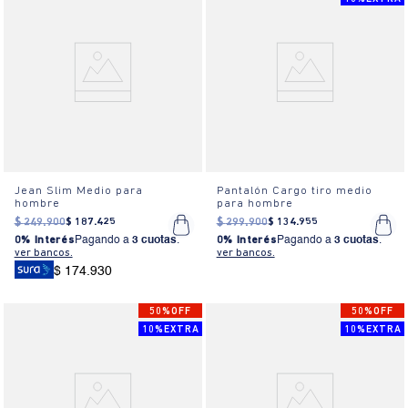
Jean Slim Medio para
Pantalón Cargo tiro medio
hombre
para hombre
$
249
.
900
$
187
.
425
$
299
.
900
$
134
.
955
0% Interés
Pagando a
3 cuotas
.
0% Interés
Pagando a
3 cuotas
.
ver bancos.
ver bancos.
$ 174.930
50%OFF
50%OFF
10%EXTRA
10%EXTRA