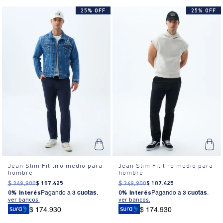
25% OFF
25% OFF
Jean Slim Fit tiro medio para
Jean Slim Fit tiro medio para
hombre
hombre
$
249
.
900
$
187
.
425
$
249
.
900
$
187
.
425
0% Interés
Pagando a
3 cuotas
.
0% Interés
Pagando a
3 cuotas
.
ver bancos.
ver bancos.
$ 174.930
$ 174.930