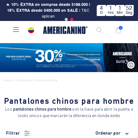
🔥
10% EXTRA en compras desde $199.000 |
4
1
1
52
15% EXTRA desde $400.000 en SALE
| T&C
D
Hrs
Min
Seg
aplican
0
V
Home
Pantalones Chinos Hombre
/
Pantalones chinos para hombre
Los
pantalones chinos para hombre
son la llave para abrir la puerta a
looks únicos que marcarán la diferencia en donde estés
Filtrar
Ordenar por