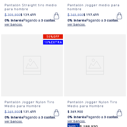
Pantalón Straight tiro medio
Pantalón Jogger medio para
para hombre
hombre
$
309
.
900
$
139
.
455
$
349
.
900
$
157
.
455
0% Interés
Pagando a
3 cuotas
.
0% Interés
Pagando a
3 cuotas
.
ver bancos.
ver bancos.
50%OFF
10%EXTRA
Pantalón Jogger Nylon Tiro
Pantalón Jogger Nylon Tiro
Medio para Hombre
Medio para Hombre
$
269
.
900
$
121
.
455
$
269
.
900
0% Interés
Pagando a
3 cuotas
.
0% Interés
Pagando a
3 cuotas
.
ver bancos.
ver bancos.
$ 188.930