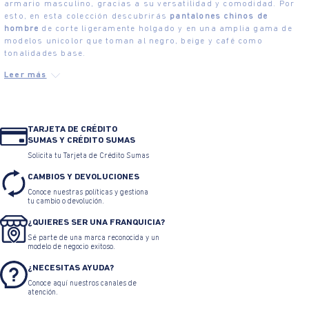
armario masculino, gracias a su versatilidad y comodidad. Por
esto, en esta colección descubrirás
pantalones chinos de
hombre
de corte ligeramente holgado y en una amplia gama de
modelos unicolor que toman al negro, beige y café como
tonalidades base.
TARJETA DE CRÉDITO
SUMAS Y CRÉDITO SUMAS
Solicita tu Tarjeta de Crédito Sumas
CAMBIOS Y DEVOLUCIONES
Conoce nuestras políticas y gestiona
tu cambio o devolución.
¿QUIERES SER UNA FRANQUICIA?
Sé parte de una marca reconocida y un
modelo de negocio exitoso.
¿NECESITAS AYUDA?
Conoce aquí nuestros canales de
atención.