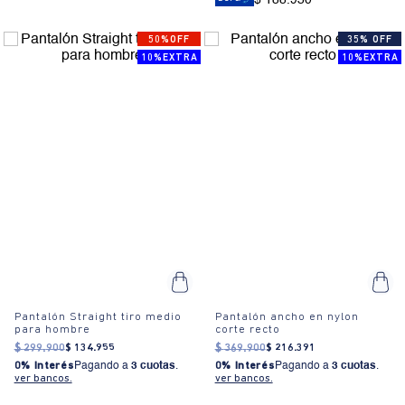
50%OFF
35% OFF
10%EXTRA
10%EXTRA
Pantalón Straight tiro medio
Pantalón ancho en nylon
para hombre
corte recto
$
299
.
900
$
134
.
955
$
369
.
900
$
216
.
391
0% Interés
Pagando a
3 cuotas
.
0% Interés
Pagando a
3 cuotas
.
ver bancos.
ver bancos.