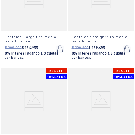
Pantalón Cargo tiro medio
Pantalón Straight tiro medio
para hombre
para hombre
$
299
.
900
$
134
.
955
$
309
.
900
$
139
.
455
0% Interés
Pagando a
3 cuotas
.
0% Interés
Pagando a
3 cuotas
.
ver bancos.
ver bancos.
50%OFF
50%OFF
10%EXTRA
10%EXTRA