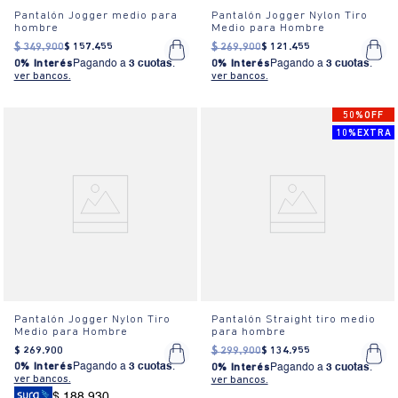
Pantalón Jogger medio para
Pantalón Jogger Nylon Tiro
hombre
Medio para Hombre
$
349
.
900
$
157
.
455
$
269
.
900
$
121
.
455
0% Interés
Pagando a
3 cuotas
.
0% Interés
Pagando a
3 cuotas
.
ver bancos.
ver bancos.
50%OFF
10%EXTRA
Pantalón Jogger Nylon Tiro
Pantalón Straight tiro medio
Medio para Hombre
para hombre
$
269
.
900
$
299
.
900
$
134
.
955
0% Interés
Pagando a
3 cuotas
.
0% Interés
Pagando a
3 cuotas
.
ver bancos.
ver bancos.
$ 188.930