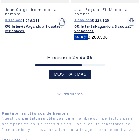
Jean Cargo tiro medio para
Jean Regular Fit Medio para
hombre
hombre
$
369
.
900
$
216
.
391
$
299
.
900
$
224
.
925
0% Interés
Pagando a
3 cuotas
.
0% Interés
Pagando a
3 cuotas
.
ver bancos.
ver bancos.
$ 209.930
Mostrando
24 de 36
MOSTRAR MÁS
36
Productos
Pantalones clásicos de hombre
Nuestros
pantalones clásicos para hombre
son perfectos para
acompañarte en tus retos diarios. Con ellos, te conectarás de
forma única y te llevarán a tener una imagen llena de confianza.