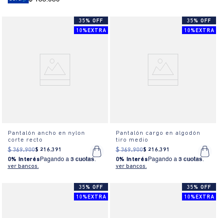
35% OFF
35% OFF
10%EXTRA
10%EXTRA
Pantalón ancho en nylon
Pantalón cargo en algodón
corte recto
tiro medio
$
369
.
900
$
216
.
391
$
369
.
900
$
216
.
391
0% Interés
Pagando a
3 cuotas
.
0% Interés
Pagando a
3 cuotas
.
ver bancos.
ver bancos.
35% OFF
35% OFF
10%EXTRA
10%EXTRA