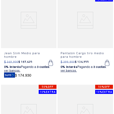
Jean Slim Medio para
Pantalón Cargo tiro medio
hombre
para hombre
$
249
.
900
$
187
.
425
$
299
.
900
$
134
.
955
0% Interés
Pagando a
3 cuotas
.
0% Interés
Pagando a
3 cuotas
.
ver bancos.
ver bancos.
$ 174.930
50%OFF
50%OFF
10%EXTRA
10%EXTRA