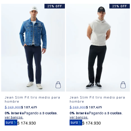
25% OFF
25% OFF
Jean Slim Fit tiro medio para
Jean Slim Fit tiro medio para
hombre
hombre
$
249
.
900
$
187
.
425
$
249
.
900
$
187
.
425
0% Interés
Pagando a
3 cuotas
.
0% Interés
Pagando a
3 cuotas
.
ver bancos.
ver bancos.
$ 174.930
$ 174.930