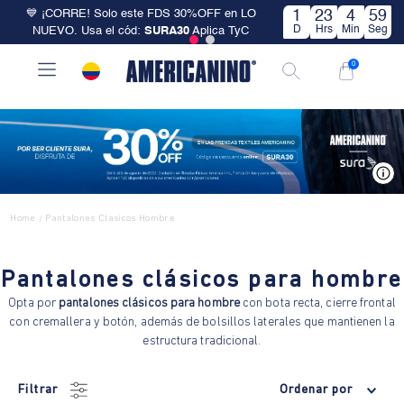
💙 ¡CORRE! Solo este FDS 30%OFF en LO
1
23
4
59
D
Hrs
Min
Seg
NUEVO. Usa el cód:
SURA30
Aplica TyC
0
V
Home
Pantalones Clasicos Hombre
/
Pantalones clásicos para hombre
Opta por
pantalones clásicos para hombre
con bota recta, cierre frontal
con cremallera y botón, además de bolsillos laterales que mantienen la
estructura tradicional.
Filtrar
Ordenar por