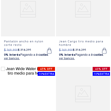
Pantalón ancho en nylon
Jean Cargo tiro medio para
corte recto
hombre
$
369
.
900
$
216
.
391
$
369
.
900
$
216
.
391
0% Interés
Pagando a
3 cuotas
.
0% Interés
Pagando a
3 cuotas
.
ver bancos.
ver bancos.
45% OFF
40% OFF
10%EXTRA
10%EXTRA