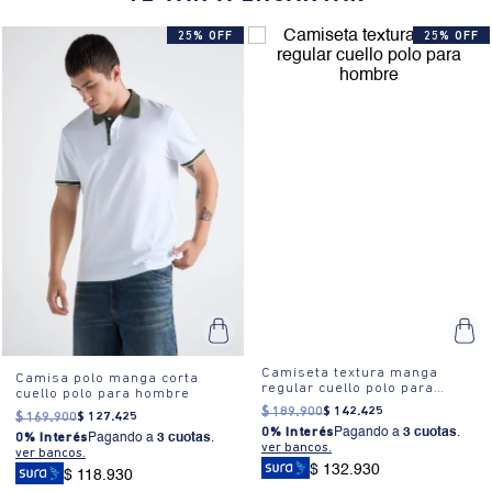
25% OFF
25% OFF
Camiseta textura manga
Camisa polo manga corta
regular cuello polo para
cuello polo para hombre
hombre
$
189
.
900
$
142
.
425
$
169
.
900
$
127
.
425
0% Interés
Pagando a
3 cuotas
.
0% Interés
Pagando a
3 cuotas
.
ver bancos.
ver bancos.
$ 132.930
$ 118.930