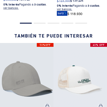
$
179
.
900
$
107
.
940
$
169
.
900
$
127
.
425
0% Interés
Pagando a
3 cuotas
.
0% Interés
Pagando a
3 cuotas
.
ver bancos.
ver bancos.
$ 118.930
TAMBIÉN TE PUEDE INTERESAR
50%OFF
40% OFF