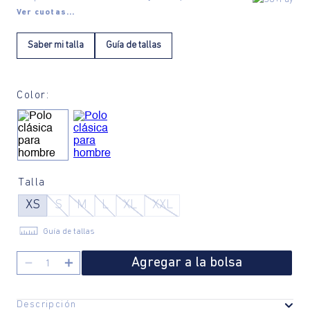
Ver cuotas...
Saber mi talla
Guía de tallas
Color:
Talla
XS
S
M
L
XL
XXL
Guía de tallas
Agregar a la bolsa
－
＋
Descripción