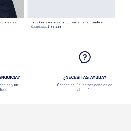
Camiseta gráfica slim cuello redondo estampado
Trucker con visera curvada para hombre
$ 109.900
$ 71.435
ANQUICIA?
¿NECESITAS AYUDA?
nocida y un
Conoce aquí nuestros canales de
toso.
atención.