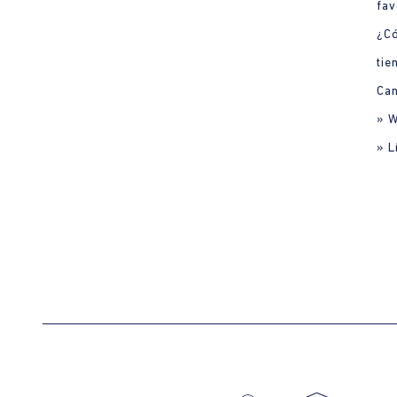
fav
¿C
tie
Can
» 
» L