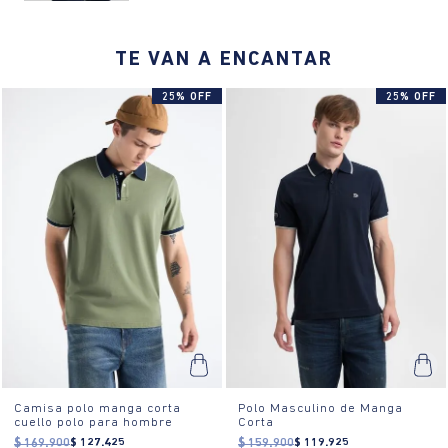
slim, cuello polo, estampado localizado, color blanco puro.
¿Cómo se usa?:
El fit slim es ideal para eventos casuales o salidas
TE VAN A ENCANTAR
informales, proporcionando un look moderno y estilizado.
25% OFF
25% OFF
Camisa polo manga corta
Polo Masculino de Manga
cuello polo para hombre
Corta
$
169
.
900
$
127
.
425
$
159
.
900
$
119
.
925