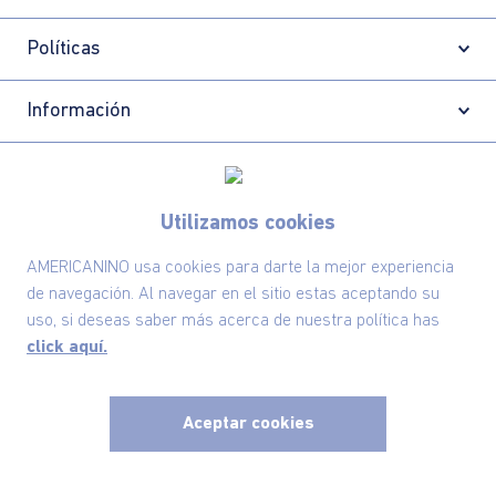
Políticas
Información
Localizador de tiendas
Utilizamos cookies
AMERICANINO usa cookies para darte la mejor experiencia
de navegación. Al navegar en el sitio estas aceptando su
uso, si deseas saber más acerca de nuestra política has
click aquí.
Aceptar cookies
x
Comodin S.A.S | NIT: 800.069.933-6
©2025 Americanino, todos los derechos reservados