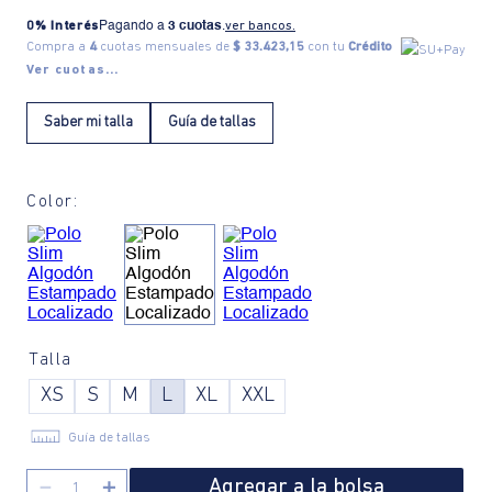
0% Interés
Pagando a
3 cuotas
.
ver bancos.
Compra a
4
cuotas mensuales de
$ 33.423,15
con tu
Crédito
Ver cuotas...
Saber mi talla
Guía de tallas
Color:
Talla
XS
S
M
L
XL
XXL
Guía de tallas
Agregar a la bolsa
－
＋