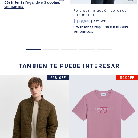
0% Interés
Pagando a
3 cuotas
.
ver bancos.
Polo slim algodón bordado
minimalista
$
189
.
900
$
123
.
435
0% Interés
Pagando a
3 cuotas
.
ver bancos.
TAMBIÉN TE PUEDE INTERESAR
25% OFF
50%OFF