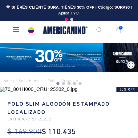
💙 SI ERES CLIENTE SURA, TIENES 30% OFF | Código: SURA30
|
Aplica TYC.
0
V
Ropa Hombre
Polos
35% OFF
POLO SLIM ALGODÓN ESTAMPADO
LOCALIZADO
801H000
-
CRU125202
$
169
.
900
$
110
.
435