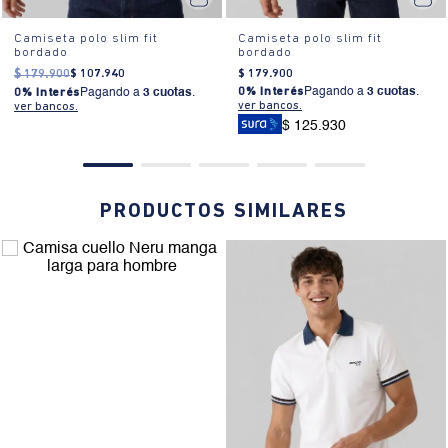
¿Cómo se usa?:
El fit slim es ideal para eventos casuales o salidas
Camiseta polo slim fit
Camiseta polo slim fit
bordado
informales, proporcionando un look moderno y estilizado.
bordado
$
179
.
900
$
107
.
940
$
179
.
900
0% Interés
Pagando a
3 cuotas
.
0% Interés
Pagando a
3 cuotas
.
ver bancos.
ver bancos.
$ 125.930
PRODUCTOS SIMILARES
25% OFF