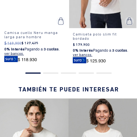
Camisa cuello Neru manga
Camiseta polo slim fit
larga para hombre
bordado
$
169
.
900
$
127
.
425
$
179
.
900
0% Interés
Pagando a
3 cuotas
.
0% Interés
Pagando a
3 cuotas
.
ver bancos.
ver bancos.
$ 118.930
$ 125.930
TAMBIÉN TE PUEDE INTERESAR
45% OFF
45% OFF