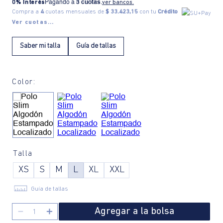
0% Interés
Pagando a
3 cuotas
.
ver bancos.
Compra a
4
cuotas mensuales de
$ 33.423,15
con tu
Crédito
Ver cuotas...
Saber mi talla
Guía de tallas
Color:
Talla
XS
S
M
L
XL
XXL
Guía de tallas
Agregar a la bolsa
－
＋