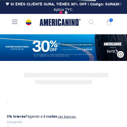
💙 SI ERES CLIENTE SURA, TIENES 30% OFF | Código: SURA30
|
Aplica TYC.
0
V
-
0% Interés
Pagando a
3 cuotas
.
ver bancos.
Cargando...