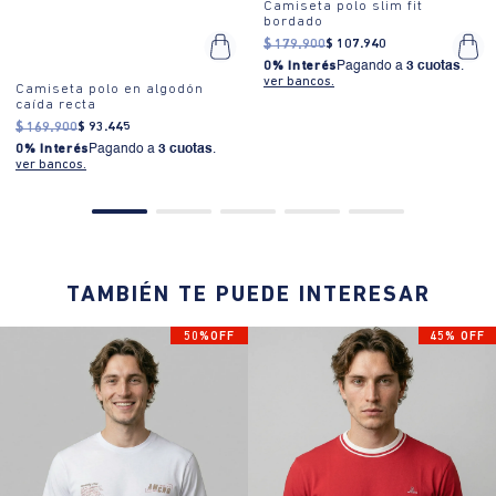
Camiseta polo slim fit
bordado
$
179
.
900
$
107
.
940
0% Interés
Pagando a
3 cuotas
.
ver bancos.
Camiseta polo en algodón
caída recta
$
169
.
900
$
93
.
445
0% Interés
Pagando a
3 cuotas
.
ver bancos.
TAMBIÉN TE PUEDE INTERESAR
50%OFF
45% OFF