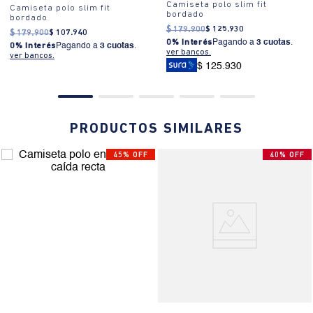
Camiseta polo slim fit
Camiseta polo slim fit
bordado
bordado
$
179
.
900
$
125
.
930
$
179
.
900
$
107
.
940
0% Interés
Pagando a
3 cuotas
.
0% Interés
Pagando a
3 cuotas
.
ver bancos.
ver bancos.
$ 125.930
PRODUCTOS SIMILARES
45% OFF
40% OFF