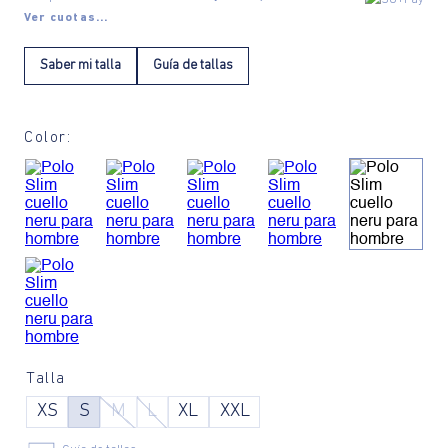
Ver cuotas...
Saber mi talla
Guía de tallas
Color:
Talla
XS
S
M
L
XL
XXL