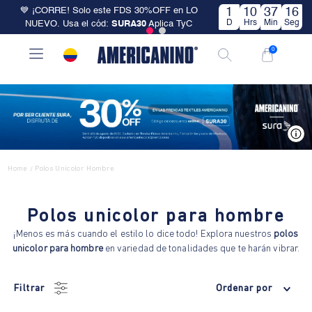
💙 ¡CORRE! Solo este FDS 30%OFF en LO
1
10
37
16
D
Hrs
Min
Seg
NUEVO. Usa el cód:
SURA30
Aplica TyC
0
V
Home
Polos Unicolor Hombre
/
Polos unicolor para hombre
¡Menos es más cuando el estilo lo dice todo! Explora nuestros
polos
unicolor para hombre
en variedad de tonalidades que te harán vibrar.
Filtrar
Ordenar por