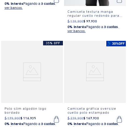
0% Interés
Pagando a
3 cuotas
.
ver bancos.
Camiseta textura manga
regular cuello redondo para
hombre
$
139
.
900
$
97
.
930
0% Interés
Pagando a
3 cuotas
.
ver bancos.
35% OFF
Polo slim algodón logo
Camiseta gráfica oversize
bordado
cuello polo estampado
$
179
.
900
$
116
.
935
$
239
.
900
$
167
.
930
0% Interés
Pagando a
3 cuotas
.
0% Interés
Pagando a
3 cuotas
.