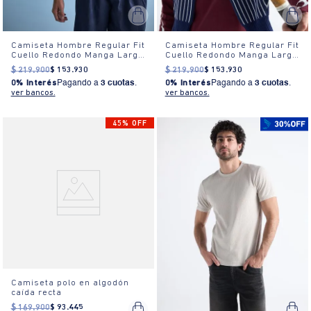
Camiseta Hombre Regular Fit
Camiseta Hombre Regular Fit
Cuello Redondo Manga Larga
Cuello Redondo Manga Larga
Estampada Blanca
Estampada Blanca
$
219
.
900
$
153
.
930
$
219
.
900
$
153
.
930
0% Interés
Pagando a
3 cuotas
.
0% Interés
Pagando a
3 cuotas
.
ver bancos.
ver bancos.
45% OFF
Camiseta polo en algodón
caída recta
$
169
.
900
$
93
.
445