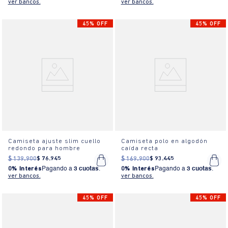
ver bancos.
ver bancos.
45% OFF
45% OFF
Camiseta ajuste slim cuello
Camiseta polo en algodón
redondo para hombre
caída recta
$
139
.
900
$
76
.
945
$
169
.
900
$
93
.
445
0% Interés
Pagando a
3 cuotas
.
0% Interés
Pagando a
3 cuotas
.
ver bancos.
ver bancos.
45% OFF
45% OFF