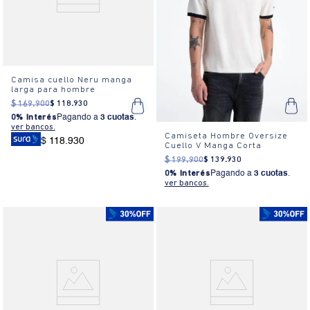
Camisa cuello Neru manga
larga para hombre
$
169
.
900
$
118
.
930
0% Interés
Pagando a
3 cuotas
.
ver bancos.
Camiseta Hombre Oversize
$ 118.930
Cuello V Manga Corta
$
199
.
900
$
139
.
930
0% Interés
Pagando a
3 cuotas
.
ver bancos.