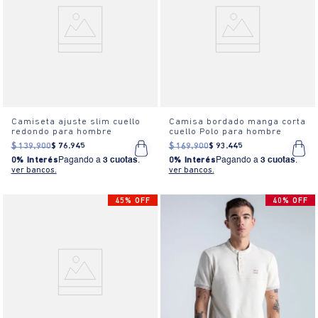
Camiseta ajuste slim cuello
Camisa bordado manga corta
redondo para hombre
cuello Polo para hombre
$
139
.
900
$
76
.
945
$
169
.
900
$
93
.
445
0% Interés
Pagando a
3 cuotas
.
0% Interés
Pagando a
3 cuotas
.
ver bancos.
ver bancos.
45% OFF
40% OFF