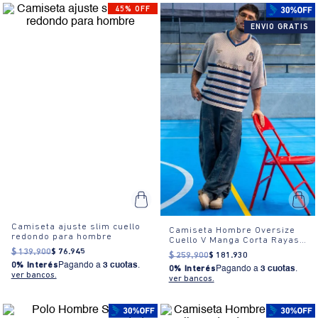
45% OFF
ENVIO GRATIS
Camiseta ajuste slim cuello
Camiseta Hombre Oversize
redondo para hombre
Cuello V Manga Corta Rayas
Estampada
$
139
.
900
$
76
.
945
$
259
.
900
$
181
.
930
0% Interés
Pagando a
3 cuotas
.
0% Interés
Pagando a
3 cuotas
.
ver bancos.
ver bancos.