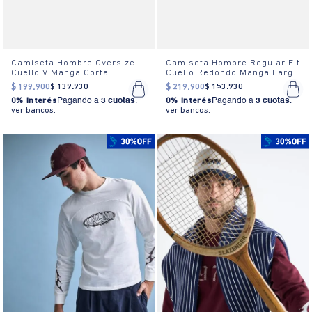
Camiseta Hombre Oversize
Camiseta Hombre Regular Fit
Cuello V Manga Corta
Cuello Redondo Manga Larga
Estampada Blanca
$
199
.
900
$
139
.
930
$
219
.
900
$
153
.
930
0% Interés
Pagando a
3 cuotas
.
0% Interés
Pagando a
3 cuotas
.
ver bancos.
ver bancos.