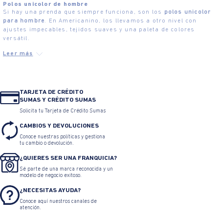
Polos unicolor de hombre
Si hay una prenda que siempre funciona, son los
polos unicolor
para hombre
. En Americanino, los llevamos a otro nivel con
ajustes impecables, tejidos suaves y una paleta de colores
versátil.
TARJETA DE CRÉDITO
SUMAS Y CRÉDITO SUMAS
Solicita tu Tarjeta de Crédito Sumas
CAMBIOS Y DEVOLUCIONES
Conoce nuestras políticas y gestiona
tu cambio o devolución.
¿QUIERES SER UNA FRANQUICIA?
Sé parte de una marca reconocida y un
modelo de negocio exitoso.
¿NECESITAS AYUDA?
Conoce aquí nuestros canales de
atención.