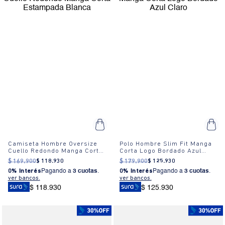
Camiseta Hombre Oversize
Polo Hombre Slim Fit Manga
Cuello Redondo Manga Corta
Corta Logo Bordado Azul
Estampada Blanca
Claro
$
169
.
900
$
118
.
930
$
179
.
900
$
125
.
930
0% Interés
Pagando a
3 cuotas
.
0% Interés
Pagando a
3 cuotas
.
ver bancos.
ver bancos.
$ 118.930
$ 125.930