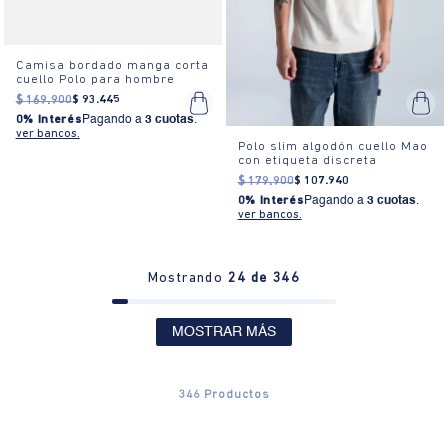
Camisa bordado manga corta
cuello Polo para hombre
$
169
.
900
$
93
.
445
0% Interés
Pagando a
3 cuotas
.
ver bancos.
Polo slim algodón cuello Mao
con etiqueta discreta
$
179
.
900
$
107
.
940
0% Interés
Pagando a
3 cuotas
.
ver bancos.
Mostrando
24 de 346
MOSTRAR MÁS
346
Productos