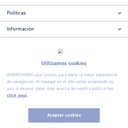
Políticas
Información
Localizador de tiendas
Utilizamos cookies
AMERICANINO usa cookies para darte la mejor experiencia
de navegación. Al navegar en el sitio estas aceptando su
uso, si deseas saber más acerca de nuestra política has
click aquí.
Aceptar cookies
Comodin S.A.S | NIT: 800.069.933-6
©2025 Americanino, todos los derechos reservados
x