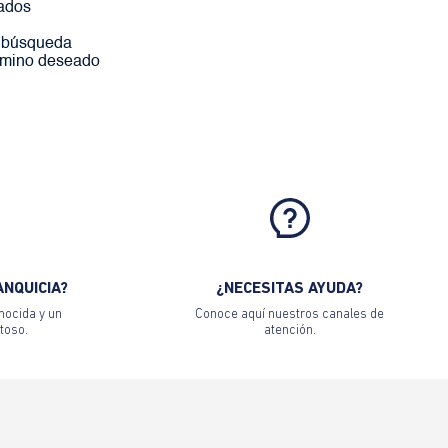
ados
a búsqueda
érmino deseado
ANQUICIA?
¿NECESITAS AYUDA?
nocida y un
Conoce aquí nuestros canales de
toso.
atención.