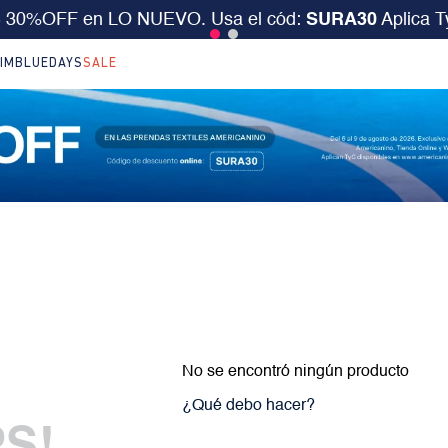
S 30%OFF en LO NUEVO. Usa el cód:
SURA30
Aplica 
IM
BLUEDAYS
SALE
No se encontró ningún producto
¿Qué debo hacer?