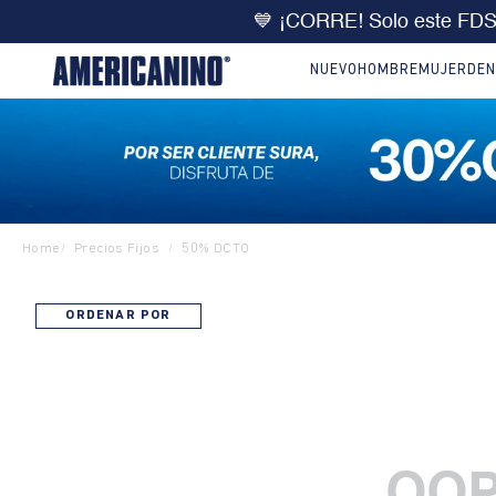
💙 ¡CORRE! Solo este FD
NUEVO
HOMBRE
MUJER
DEN
Home
Precios Fijos
50% DCTO
/
/
ORDENAR POR