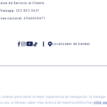
ales de Servicio al Cliente
Whatsapp: 322 823 0631
ínea nacional: 6046040471
Localizador de tiendas
omodin S.A.S | NIT: 800.069.933-6
©2025 Am
ookies para darte la mejor experiencia de navegación. Al navegar e
u uso, si deseas saber más acerca de nuestra política has
click aq