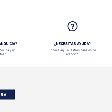
ANQUICIA?
¿NECESITAS AYUDA?
nocida y un
Conoce aquí nuestros canales de
toso.
atención.
ORA