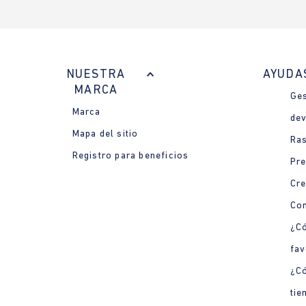
NUESTRA
AYUDA
MARCA
Ges
Marca
dev
Mapa del sitio
Ras
Registro para beneficios
Pre
Cre
Con
¿Có
fav
¿C
tie