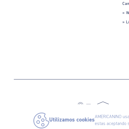
Can
» 
» L
C
AMERICANINO usa c
Utilizamos cookies
estas aceptando s