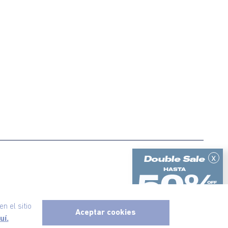
x
ericanino, todos los derechos reservados
n el sitio
Aceptar cookies
uí.