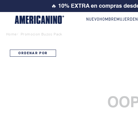
🔥
10% EXTRA en compras desde
NUEVO
HOMBRE
MUJER
DEN
Home
Promocion Buzos Pack
/
ORDENAR POR
OOP