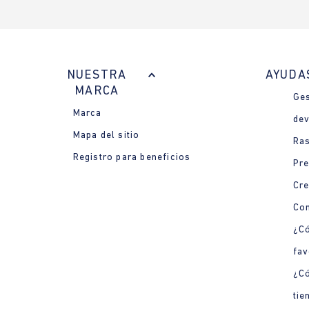
NUESTRA
AYUDA
MARCA
Ges
Marca
dev
Mapa del sitio
Ras
Registro para beneficios
Pre
Cre
Con
¿Có
fav
¿C
tie