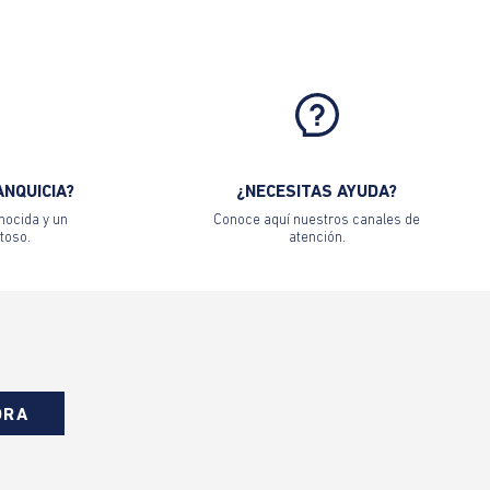
ANQUICIA?
¿NECESITAS AYUDA?
nocida y un
Conoce aquí nuestros canales de
toso.
atención.
ORA