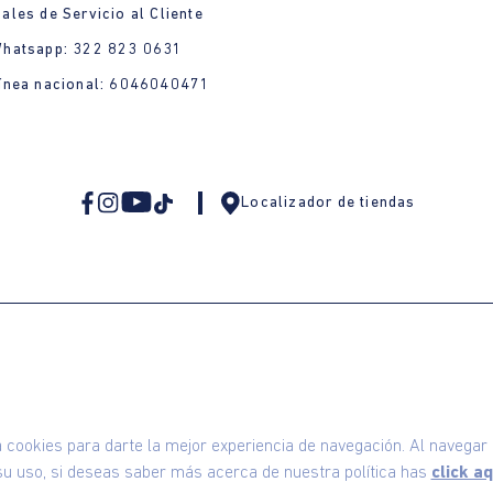
ales de Servicio al Cliente
Whatsapp: 322 823 0631
ínea nacional: 6046040471
Localizador de tiendas
omodin S.A.S | NIT: 800.069.933-6
©2025 Am
ookies para darte la mejor experiencia de navegación. Al navegar e
u uso, si deseas saber más acerca de nuestra política has
click aq