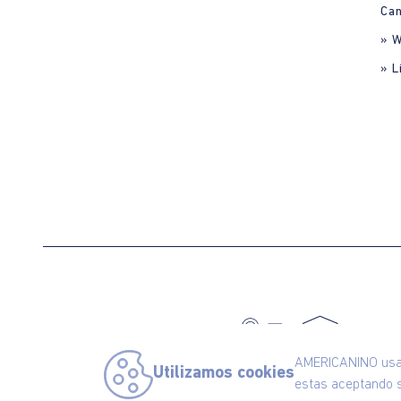
Can
» 
» L
C
AMERICANINO usa c
Utilizamos cookies
estas aceptando s