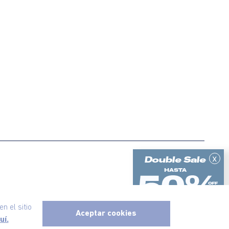
x
ericanino, todos los derechos reservados
n el sitio
Aceptar cookies
uí.